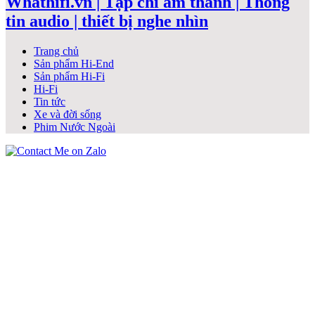
Whathifi.vn | Tạp chí âm thanh | Thông
tin audio | thiết bị nghe nhìn
Trang chủ
Sản phẩm Hi-End
Sản phẩm Hi-Fi
Hi-Fi
Tin tức
Xe và đời sống
Phim Nước Ngoài