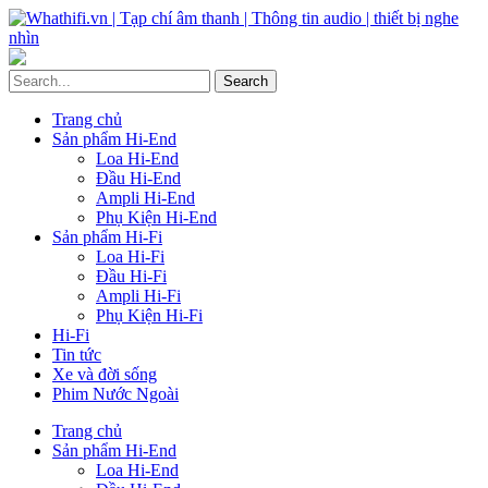
Trang chủ
Sản phẩm Hi-End
Loa Hi-End
Đầu Hi-End
Ampli Hi-End
Phụ Kiện Hi-End
Sản phẩm Hi-Fi
Loa Hi-Fi
Đầu Hi-Fi
Ampli Hi-Fi
Phụ Kiện Hi-Fi
Hi-Fi
Tin tức
Xe và đời sống
Phim Nước Ngoài
Trang chủ
Sản phẩm Hi-End
Loa Hi-End