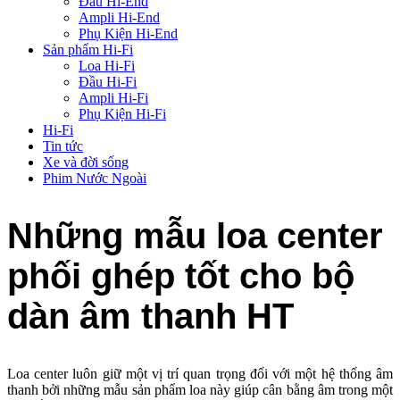
Đầu Hi-End
Ampli Hi-End
Phụ Kiện Hi-End
Sản phẩm Hi-Fi
Loa Hi-Fi
Đầu Hi-Fi
Ampli Hi-Fi
Phụ Kiện Hi-Fi
Hi-Fi
Tin tức
Xe và đời sống
Phim Nước Ngoài
Những mẫu loa center
phối ghép tốt cho bộ
dàn âm thanh HT
Loa center luôn giữ một vị trí quan trọng đối với một hệ thống âm
thanh bởi những mẫu sản phẩm loa này giúp cân bằng âm trong một