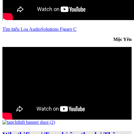
Tìm hiểu Loa AudioSolutions Figaro C
Mộc Yên