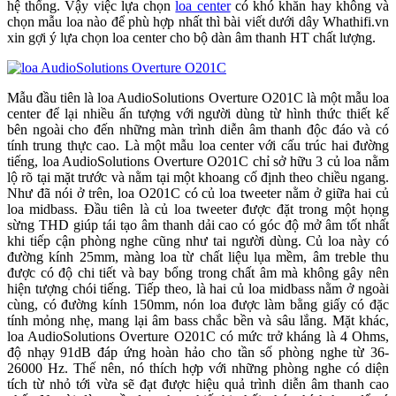
hệ thống. Vậy việc lựa chọn
loa center
có khó khăn hay không và
chọn mẫu loa nào để phù hợp nhất thì bài viết dưới dây Whathifi.vn
xin gợi ý lựa chọn loa center cho bộ dàn âm thanh HT chất lượng.
Mẫu đầu tiên là loa AudioSolutions Overture O201C là một mẫu loa
center để lại nhiều ấn tượng với người dùng từ hình thức thiết kế
bên ngoài cho đến những màn trình diễn âm thanh độc đáo và có
tính trung thực cao. Là một mẫu loa center với cấu trúc hai đường
tiếng, loa AudioSolutions Overture O201C chỉ sở hữu 3 củ loa nằm
lộ rõ tại mặt trước và nằm tại một khoang cố định theo chiều ngang.
Như đã nói ở trên, loa O201C có củ loa tweeter nằm ở giữa hai củ
loa midbass. Đầu tiên là củ loa tweeter được đặt trong một họng
sừng THD giúp tái tạo âm thanh dải cao có góc độ mở âm tốt nhất
khi tiếp cận phòng nghe cũng như tai người dùng. Củ loa này có
đường kính 25mm, màng loa từ chất liệu lụa mềm, âm treble thu
được có độ chi tiết và bay bổng trong chất âm mà không gây nên
hiện tượng chói tiếng. Tiếp theo, là hai củ loa midbass nằm ở ngoài
cùng, có đường kính 150mm, nón loa được làm bằng giấy có đặc
tính mỏng nhẹ, mang lại âm bass chắc bền và sâu lắng. Mặt khác,
loa AudioSolutions Overture O201C có mức trở kháng là 4 Ohms,
độ nhạy 91dB đáp ứng hoàn hảo cho tần số phòng nghe từ 36-
26000 Hz. Thế nên, nó thích hợp với những phòng nghe có diện
tích từ nhỏ tới vừa sẽ đạt được hiệu quả trình diễn âm thanh cao