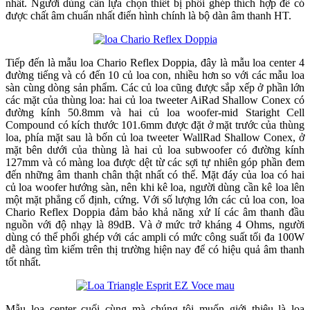
nhất. Người dùng cần lựa chọn thiết bị phối ghép thích hợp để có
được chất âm chuẩn nhất điển hình chính là bộ dàn âm thanh HT.
Tiếp đến là mẫu loa Chario Reflex Doppia, đây là mẫu loa center 4
đường tiếng và có đến 10 củ loa con, nhiều hơn so với các mẫu loa
sàn cùng dòng sản phẩm. Các củ loa cũng được sắp xếp ở phần lớn
các mặt của thùng loa: hai củ loa tweeter AiRad Shallow Conex có
đường kính 50.8mm và hai củ loa woofer-mid Staright Cell
Compound có kích thước 101.6mm được đặt ở mặt trước của thùng
loa, phía mặt sau là bốn củ loa tweeter WallRad Shallow Conex, ở
mặt bên dưới của thùng là hai củ loa subwoofer có đường kính
127mm và có màng loa được dệt từ các sợi tự nhiên góp phần đem
đến những âm thanh chân thật nhất có thể. Mặt đáy của loa có hai
củ loa woofer hướng sàn, nên khi kê loa, người dùng cần kê loa lên
một mặt phẳng cố định, cứng. Với số lượng lớn các củ loa con, loa
Chario Reflex Doppia đảm bảo khả năng xử lí các âm thanh đầu
nguồn với độ nhạy là 89dB. Và ở mức trở kháng 4 Ohms, người
dùng có thể phối ghép với các ampli có mức công suất tối đa 100W
dễ dàng tìm kiếm trên thị trường hiện nay để có hiệu quả âm thanh
tốt nhất.
Mẫu loa center cuối cùng mà chúng tôi muốn giới thiệu là loa