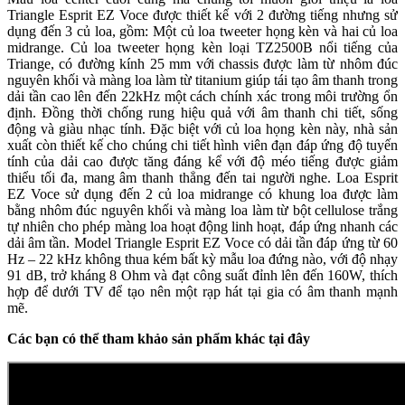
Triangle Esprit EZ Voce được thiết kế với 2 đường tiếng nhưng sử
dụng đến 3 củ loa, gồm: Một củ loa tweeter họng kèn và hai củ loa
midrange. Củ loa tweeter họng kèn loại TZ2500B nổi tiếng của
Triange, có đường kính 25 mm với chassis được làm từ nhôm đúc
nguyên khối và màng loa làm từ titanium giúp tái tạo âm thanh trong
dải tần cao lên đến 22kHz một cách chính xác trong môi trường ổn
định. Đồng thời chống rung hiệu quả với âm thanh chi tiết, sống
động và giàu nhạc tính. Đặc biệt với củ loa họng kèn này, nhà sản
xuất còn thiết kế cho chúng chi tiết hình viên đạn đáp ứng độ tuyến
tính của dải cao được tăng đáng kể với độ méo tiếng được giảm
thiểu tối đa, mang âm thanh thẳng đến tai người nghe. Loa Esprit
EZ Voce sử dụng đến 2 củ loa midrange có khung loa được làm
bằng nhôm đúc nguyên khối và màng loa làm từ bột cellulose trắng
tự nhiên cho phép màng loa hoạt động linh hoạt, đáp ứng nhanh các
dải âm tần. Model Triangle Esprit EZ Voce có dải tần đáp ứng từ 60
Hz – 22 kHz không thua kém bất kỳ mẫu loa đứng nào, với độ nhạy
91 dB, trở kháng 8 Ohm và đạt công suất đỉnh lên đến 160W, thích
hợp để dưới TV để tạo nên một rạp hát tại gia có âm thanh mạnh
mẽ.
Các bạn có thể tham khảo sản phẩm khác tại đây