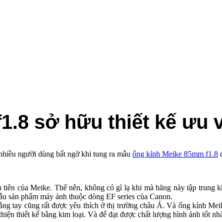
.8 sở hữu thiết kế ưu vi
hiều người dùng bất ngờ khi tung ra mẫu
ống kính Meike 85mm f1.8
d
u tiên của Meike. Thế nên, không có gì lạ khi mà hãng này tập trung 
mẫu sản phẩm máy ảnh thuộc dòng EF series của Canon.
bằng tay cũng rất được yêu thích ở thị trường châu Á. Và ống kính Me
hiện thiết kế bằng kim loại. Và để đạt được chất lượng hình ảnh tốt n