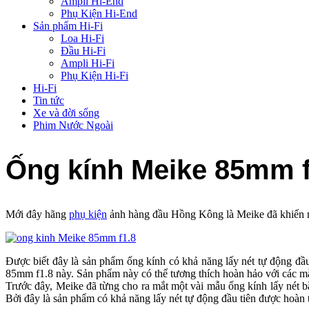
Ampli Hi-End
Phụ Kiện Hi-End
Sản phẩm Hi-Fi
Loa Hi-Fi
Đầu Hi-Fi
Ampli Hi-Fi
Phụ Kiện Hi-Fi
Hi-Fi
Tin tức
Xe và đời sống
Phim Nước Ngoài
Ống kính Meike 85mm f1
Mới đây hãng
phụ kiện
ảnh hàng đầu Hồng Kông là Meike đã khiến n
Được biết đây là sản phẩm ống kính có khả năng lấy nét tự động đầ
85mm f1.8 này. Sản phẩm này có thể tương thích hoàn hảo với các 
Trước đây, Meike đã từng cho ra mắt một vài mẫu ống kính lấy nét 
Bởi đây là sản phẩm có khả năng lấy nét tự động đầu tiên được hoàn t