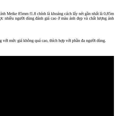
kính Meike 85mm f1.8 chính là khoảng cách lấy nét gần nhất là 0,85m
ược nhiều người dùng đánh giá cao ở màu ảnh đẹp và chất lượng ảnh
ng với mức giá không quá cao, thích hợp với phần đa người dùng.