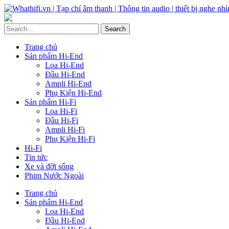
Trang chủ
Sản phẩm Hi-End
Loa Hi-End
Đầu Hi-End
Ampli Hi-End
Phụ Kiện Hi-End
Sản phẩm Hi-Fi
Loa Hi-Fi
Đầu Hi-Fi
Ampli Hi-Fi
Phụ Kiện Hi-Fi
Hi-Fi
Tin tức
Xe và đời sống
Phim Nước Ngoài
Trang chủ
Sản phẩm Hi-End
Loa Hi-End
Đầu Hi-End