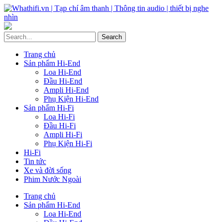
Trang chủ
Sản phẩm Hi-End
Loa Hi-End
Đầu Hi-End
Ampli Hi-End
Phụ Kiện Hi-End
Sản phẩm Hi-Fi
Loa Hi-Fi
Đầu Hi-Fi
Ampli Hi-Fi
Phụ Kiện Hi-Fi
Hi-Fi
Tin tức
Xe và đời sống
Phim Nước Ngoài
Trang chủ
Sản phẩm Hi-End
Loa Hi-End