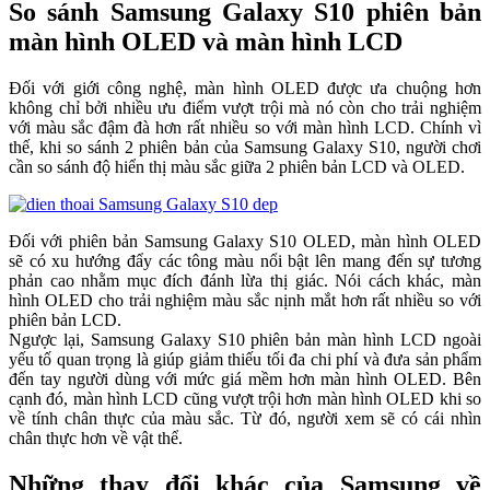
So sánh Samsung Galaxy S10 phiên bản
màn hình OLED và màn hình LCD
Đối với giới công nghệ, màn hình OLED được ưa chuộng hơn
không chỉ bởi nhiều ưu điểm vượt trội mà nó còn cho trải nghiệm
với màu sắc đậm đà hơn rất nhiều so với màn hình LCD. Chính vì
thế, khi so sánh 2 phiên bản của Samsung Galaxy S10, người chơi
cần so sánh độ hiển thị màu sắc giữa 2 phiên bản LCD và OLED.
Đối với phiên bản Samsung Galaxy S10 OLED, màn hình OLED
sẽ có xu hướng đẩy các tông màu nổi bật lên mang đến sự tương
phản cao nhằm mục đích đánh lừa thị giác. Nói cách khác, màn
hình OLED cho trải nghiệm màu sắc nịnh mắt hơn rất nhiều so với
phiên bản LCD.
Ngược lại, Samsung Galaxy S10 phiên bản màn hình LCD ngoài
yếu tố quan trọng là giúp giảm thiếu tối đa chi phí và đưa sản phẩm
đến tay người dùng với mức giá mềm hơn màn hình OLED. Bên
cạnh đó, màn hình LCD cũng vượt trội hơn màn hình OLED khi so
về tính chân thực của màu sắc. Từ đó, người xem sẽ có cái nhìn
chân thực hơn về vật thể.
Những thay đổi khác của Samsung về