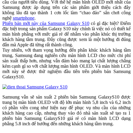
cầu của người tiêu dùng. Với thế hệ màn hình OLED mới nhất của
Samsung được áp dụng trên các sản phẩm giới thiệu cách đây
không lâu đã tạo thành 1 cơn lốc làm “chao đảo” sân chơi công
nghệ
smartphone
.
Phiên bản mới này của Samsung Galaxy S10
có gì đặc biệt? Điểm
đặc biệt trong sản phẩm Galaxy S10 này chính là việc nó có thiết kế
màn hình phẳng với mức giá rẻ để nhắm vào phân khúc thị trường
khách hàng tầm trung. Đây cũng được xem là một hướng đi đúng
đắn mà Apple đã từng rất thành công.
Tuy nhiên, với tham vọng hướng đến phân khúc khách hàng tầm
trung, Samsung đang nghiên cứu màn hình LCD cho mức chi phí
sản xuất thấp hơn, nhưng vẫn đảm bảo mang lại chất lượng chẳng
kém cạnh gì so với chất lượng màn hình OLED. Và màn hình LCD
mới này sẽ được thử nghiệm đầu tiên trên phiên bản Samsung
GalaxyS10.
Samsung vẫn sẽ sản xuất 2 phiên bản Samsung GalaxyS10 được
trang bị màn hình OLED với độ lớn màn hình 5,8 inch và 6,2 inch
có phần viền cong như hiện nay để phục vụ nhu cầu của những
khách hàng cao cấp, nhưng thay vào đó nhà sản xuất sẽ tạo ra 1
phiên bản Samsung GalaxyS10 giá rẻ có màn hình LCD dạng
phẳng 5.8 inch để hướng đến những khách hàng tầm trung.