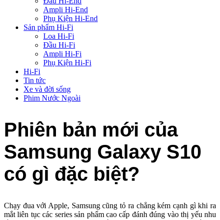
Đầu Hi-End
Ampli Hi-End
Phụ Kiện Hi-End
Sản phẩm Hi-Fi
Loa Hi-Fi
Đầu Hi-Fi
Ampli Hi-Fi
Phụ Kiện Hi-Fi
Hi-Fi
Tin tức
Xe và đời sống
Phim Nước Ngoài
Phiên bản mới của
Samsung Galaxy S10
có gì đặc biệt?
Chạy đua với Apple, Samsung cũng tỏ ra chẳng kém cạnh gì khi ra
mắt liên tục các series sản phẩm cao cấp đánh đúng vào thị yếu nhu