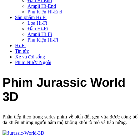
Đầu Hi-End
Ampli Hi-End
Phụ Kiện Hi-End
Sản phẩm Hi-Fi
Loa Hi-Fi
Đầu Hi-Fi
Ampli Hi-Fi
Phụ Kiện Hi-Fi
Hi-Fi
Tin tức
Xe và đời sống
Phim Nước Ngoài
Phim Jurassic World
3D
Phần tiếp theo trong series phim về biến đổi gen vừa được công bố
đã khiến những người hâm mộ không khỏi tò mò và hào hứng.