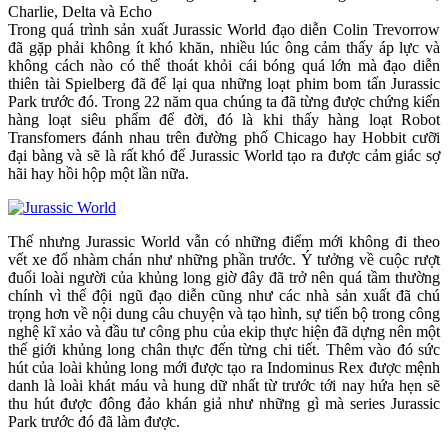
Charlie, Delta và Echo
Trong quá trình sản xuất Jurassic World đạo diễn Colin Trevorrow
đã gặp phải không ít khó khăn, nhiều lúc ông cảm thấy áp lực và
không cách nào có thể thoát khỏi cái bóng quá lớn mà đạo diễn
thiên tài Spielberg đã để lại qua những loạt phim bom tấn Jurassic
Park trước đó. Trong 22 năm qua chúng ta đã từng được chứng kiến
hàng loạt siêu phẩm để đời, đó là khi thấy hàng loạt Robot
Transfomers đánh nhau trên đường phố Chicago hay Hobbit cưỡi
đại bàng và sẽ là rất khó để Jurassic World tạo ra được cảm giác sợ
hãi hay hồi hộp một lần nữa.
Thế nhưng Jurassic World vẫn có những điểm mới không đi theo
vết xe đổ nhàm chán như những phần trước. Ý tưởng về cuộc rượt
đuổi loài người của khủng long giờ đây đã trở nên quá tầm thường
chính vì thế đội ngũ đạo diễn cũng như các nhà sản xuất đã chú
trọng hơn về nội dung câu chuyện và tạo hình, sự tiến bộ trong công
nghệ kĩ xảo và đầu tư công phu của ekip thực hiện đã dựng nên một
thế giới khủng long chân thực đến từng chi tiết. Thêm vào đó sức
hút của loài khủng long mới được tạo ra Indominus Rex được mệnh
danh là loài khát máu và hung dữ nhất từ trước tới nay hứa hẹn sẽ
thu hút được đông đảo khán giả như những gì mà series Jurassic
Park trước đó đã làm được.