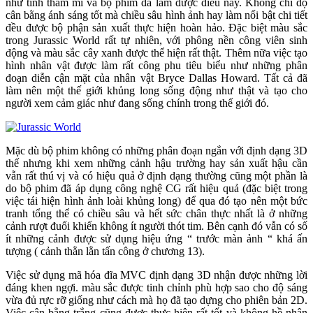
như tính thẩm mĩ và bộ phim đã làm được điều này. Không chỉ độ
cân bằng ánh sáng tốt mà chiều sâu hình ảnh hay làm nổi bật chi tiết
đều được bộ phận sản xuất thực hiện hoàn hảo. Đặc biệt màu sắc
trong Jurassic World rất tự nhiên, với phông nền công viên sinh
động và màu sắc cây xanh được thể hiện rất thật. Thêm nữa việc tạo
hình nhân vật được làm rất công phu tiêu biểu như những phân
đoạn diễn cận mặt của nhân vật Bryce Dallas Howard. Tất cả đã
làm nên một thế giới khủng long sống động như thật và tạo cho
người xem cảm giác như đang sống chính trong thế giới đó.
Mặc dù bộ phim không có những phân đoạn ngắn với định dạng 3D
thế nhưng khi xem những cảnh hậu trường hay sản xuất hậu cần
vẫn rất thú vị và có hiệu quả ở định dạng thường cũng một phần là
do bộ phim đã áp dụng công nghệ CG rất hiệu quả (đặc biệt trong
việc tái hiện hình ảnh loài khủng long) để qua đó tạo nên một bức
tranh tổng thể có chiều sâu và hết sức chân thực nhất là ở những
cảnh rượt đuổi khiến không ít người thót tim. Bên cạnh đó vẫn có số
ít những cảnh được sử dụng hiệu ứng “ trước màn ảnh “ khá ấn
tượng ( cảnh thằn lằn tấn công ở chương 13).
Việc sử dụng mã hóa đĩa MVC định dạng 3D nhận được những lời
đáng khen ngợi. màu sắc được tinh chỉnh phù hợp sao cho độ sáng
vừa đủ rực rỡ giống như cách mà họ đã tạo dựng cho phiên bản 2D.
Việc cân bằng trắng cũng được thực hiện rất tốt và không hề nhận