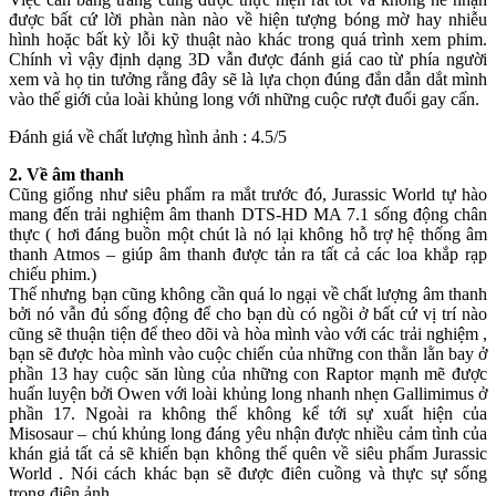
được bất cứ lời phàn nàn nào về hiện tượng bóng mờ hay nhiễu
hình hoặc bất kỳ lỗi kỹ thuật nào khác trong quá trình xem phim.
Chính vì vậy định dạng 3D vẫn được đánh giá cao từ phía người
xem và họ tin tưởng rằng đây sẽ là lựa chọn đúng đắn dẫn dắt mình
vào thế giới của loài khủng long với những cuộc rượt đuổi gay cấn.
Đánh giá về chất lượng hình ảnh : 4.5/5
2. Về âm thanh
Cũng giống như siêu phẩm ra mắt trước đó, Jurassic World tự hào
mang đến trải nghiệm âm thanh DTS-HD MA 7.1 sống động chân
thực ( hơi đáng buồn một chút là nó lại không hỗ trợ hệ thống âm
thanh Atmos – giúp âm thanh được tản ra tất cả các loa khắp rạp
chiếu phim.)
Thế nhưng bạn cũng không cần quá lo ngại về chất lượng âm thanh
bởi nó vẫn đủ sống động để cho bạn dù có ngồi ở bất cứ vị trí nào
cũng sẽ thuận tiện để theo dõi và hòa mình vào với các trải nghiệm ,
bạn sẽ được hòa mình vào cuộc chiến của những con thằn lằn bay ở
phần 13 hay cuộc săn lùng của những con Raptor mạnh mẽ được
huấn luyện bởi Owen với loài khủng long nhanh nhẹn Gallimimus ở
phần 17. Ngoài ra không thể không kể tới sự xuất hiện của
Misosaur – chú khủng long đáng yêu nhận được nhiều cảm tình của
khán giả tất cả sẽ khiến bạn không thể quên về siêu phẩm Jurassic
World . Nói cách khác bạn sẽ được điên cuồng và thực sự sống
trong điện ảnh.