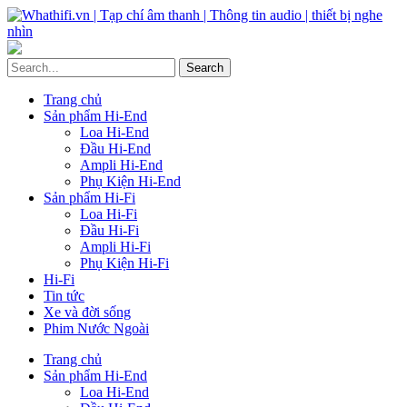
Trang chủ
Sản phẩm Hi-End
Loa Hi-End
Đầu Hi-End
Ampli Hi-End
Phụ Kiện Hi-End
Sản phẩm Hi-Fi
Loa Hi-Fi
Đầu Hi-Fi
Ampli Hi-Fi
Phụ Kiện Hi-Fi
Hi-Fi
Tin tức
Xe và đời sống
Phim Nước Ngoài
Trang chủ
Sản phẩm Hi-End
Loa Hi-End