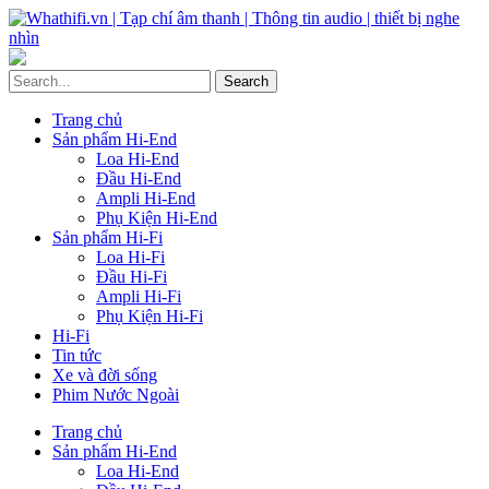
Trang chủ
Sản phẩm Hi-End
Loa Hi-End
Đầu Hi-End
Ampli Hi-End
Phụ Kiện Hi-End
Sản phẩm Hi-Fi
Loa Hi-Fi
Đầu Hi-Fi
Ampli Hi-Fi
Phụ Kiện Hi-Fi
Hi-Fi
Tin tức
Xe và đời sống
Phim Nước Ngoài
Trang chủ
Sản phẩm Hi-End
Loa Hi-End