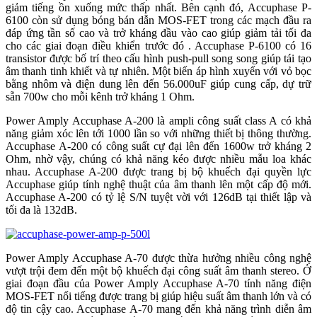
giảm tiếng ồn xuống mức thấp nhất. Bên cạnh đó, Accuphase P-
6100 còn sử dụng bóng bán dẫn MOS-FET trong các mạch đầu ra
đáp ứng tần số cao và trở kháng đầu vào cao giúp giảm tải tối đa
cho các giai đoạn điều khiển trước đó . Accuphase P-6100 có 16
transistor được bố trí theo cấu hình push-pull song song giúp tái tạo
âm thanh tinh khiết và tự nhiên. Một biến áp hình xuyến với vỏ bọc
bằng nhôm và điện dung lên đến 56.000uF giúp cung cấp, dự trữ
sẵn 700w cho mỗi kênh trở kháng 1 Ohm.
Power Amply Accuphase A-200 là ampli công suất class A có khả
năng giảm xóc lên tới 1000 lần so với những thiết bị thông thường.
Accuphase A-200 có công suất cự đại lên đến 1600w trở kháng 2
Ohm, nhờ vậy, chúng có khả năng kéo được nhiều mẫu loa khác
nhau. Accuphase A-200 được trang bị bộ khuếch đại quyền lực
Accuphase giúp tính nghệ thuật của âm thanh lên một cấp độ mới.
Accuphase A-200 có tỷ lệ S/N tuyệt vời với 126dB tại thiết lập và
tối đa là 132dB.
Power Amply Accuphase A-70 được thừa hưởng nhiều công nghệ
vượt trội đem đến một bộ khuếch đại công suất âm thanh stereo. Ở
giai đoạn đầu của Power Amply Accuphase A-70 tính năng điện
MOS-FET nổi tiếng được trang bị giúp hiệu suất âm thanh lớn và có
độ tin cậy cao. Accuphase A-70 mang đến khả năng trình diễn âm