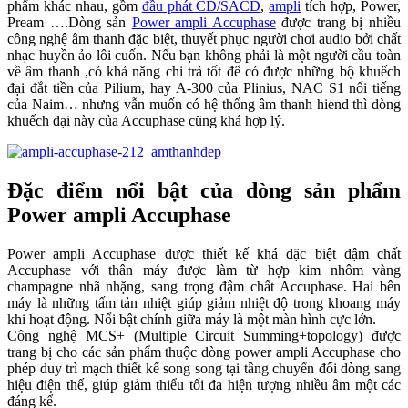
phẩm khác nhau, gồm
đầu phát CD/SACD
,
ampli
tích hợp, Power,
Pream ….Dòng sản
Power ampli Accuphase
được trang bị nhiều
công nghệ âm thanh đặc biệt, thuyết phục người chơi audio bởi chất
nhạc huyền ảo lôi cuốn. Nếu bạn không phải là một người cầu toàn
về âm thanh ,có khả năng chi trả tốt để có được những bộ khuếch
đại đắt tiền của Pilium, hay A-300 của Plinius, NAC S1 nổi tiếng
của Naim… nhưng vẫn muốn có hệ thống âm thanh hiend thì dòng
khuếch đại này của Accuphase cũng khá hợp lý.
Đặc điểm nổi bật của dòng sản phẩm
Power ampli Accuphase
Power ampli Accuphase được thiết kế khá đặc biệt đậm chất
Accuphase với thân máy được làm từ hợp kim nhôm vàng
champagne nhã nhặng, sang trọng đậm chất Accuphase. Hai bên
máy là những tấm tản nhiệt giúp giảm nhiệt độ trong khoang máy
khi hoạt động. Nổi bật chính giữa máy là một màn hình cực lớn.
Công nghệ MCS+ (Multiple Circuit Summing+topology) được
trang bị cho các sản phẩm thuộc dòng power ampli Accuphase cho
phép duy trì mạch thiết kế song song tại tầng chuyển đổi dòng sang
hiệu điện thế, giúp giảm thiểu tối đa hiện tượng nhiều âm một các
đáng kể.