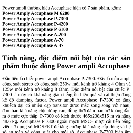
Power ampli thương hiệu Accuphase hiện có 7 sản phẩm, gồm:
Power Amply Accuphase M-6200
Power Amply Accuphase P-7300
Power Amply Accuphase P-4200
Power Amply Accuphase P-6100
Power Amply Accuphase A-200
Power Amply Accuphase A-70
Power Amply Accuphase A-47
Tính năng, đặc điểm nổi bật của các sản
phẩm thuộc dòng Power ampli Accuphase
Đầu tiên là chiếc power ampli Accuphase P-7300. Đây là mẫu ampli
công suất stereo có công suất 250w mỗi kênh trở kháng 4 Ohm và
125w mỗi kênh trở kháng 8 Ohm. Đặc điểm nổi bật của chiếc P-
7300 là máy có khả năng giảm tiếng ồn hiệu quả và cái thiện đáng
kể độ damping factor. Power ampli Accuphase P-7300 có tầng
khuếch đại có nhiều cặp transitor được mắc song song với nhau,
đảm bảo khả năng chịu dòng cao, đồng thời đảm bảo trở kháng đầu
ra ở mức cực thấp. P-7300 có kích thước 465x238x515 m và nặng
48.6 kg. Accuphase P-7300 ngoài mạch MSC+ được cải tiến bằng
việc sử dụng sò MOSFET để tăng cường khả năng cấp dòng và hệ
số an toàn về công suất cho mỗi sò. Accuphase P-7300 biến âm