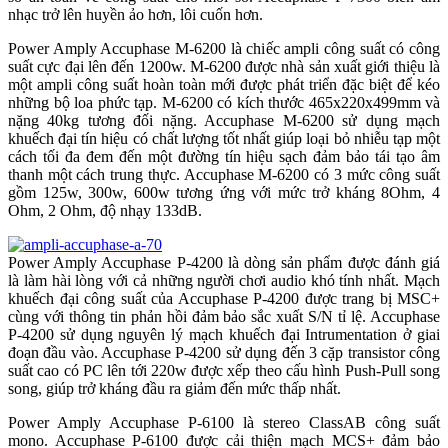
nhạc trở lên huyền ảo hơn, lôi cuốn hơn.
Power Amply Accuphase M-6200 là chiếc ampli công suất có công
suất cực đại lên đến 1200w. M-6200 được nhà sản xuất giới thiệu là
một ampli công suất hoàn toàn mới được phát triển đặc biệt để kéo
những bộ loa phức tạp. M-6200 có kích thước 465x220x499mm và
nặng 40kg tương đối nặng. Accuphase M-6200 sử dụng mạch
khuếch đại tín hiệu có chất lượng tốt nhất giúp loại bỏ nhiễu tạp một
cách tối đa đem đến một đường tín hiệu sạch đảm bảo tái tạo âm
thanh một cách trung thực. Accuphase M-6200 có 3 mức công suất
gồm 125w, 300w, 600w tương ứng với mức trở kháng 8Ohm, 4
Ohm, 2 Ohm, độ nhạy 133dB.
Power Amply Accuphase P-4200 là dòng sản phẩm được đánh giá
là làm hài lòng với cả những người chơi audio khó tính nhất. Mạch
khuếch đại công suất của Accuphase P-4200 được trang bị MSC+
cùng với thông tin phản hồi đảm bảo sắc xuất S/N tỉ lệ. Accuphase
P-4200 sử dụng nguyên lý mạch khuếch đại Intrumentation ở giai
đoạn đầu vào. Accuphase P-4200 sử dụng đến 3 cặp transistor công
suất cao có PC lên tới 220w được xếp theo cấu hình Push-Pull song
song, giúp trở kháng đầu ra giảm đến mức thấp nhất.
Power Amply Accuphase P-6100 là stereo ClassAB công suất
mono. Accuphase P-6100 được cải thiện mạch MCS+ đảm bảo