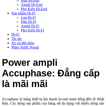
Đầu Hi-End
Ampli Hi-End
Phụ Kiện Hi-End
Sản phẩm Hi-Fi
Loa Hi-Fi
Đầu Hi-Fi
Ampli Hi-Fi
Phụ Kiện Hi-Fi
Hi-Fi
Tin tức
Xe và đời sống
Phim Nước Ngoài
Power ampli
Accuphase: Đẳng cấp
là mãi mãi
Accuphase là hãng thiết bị âm thanh hi-end danh tiếng đến từ Nhật
Bản. Các dòng sản phẩm của hãng rất đa dạng với nhiều dòng sản