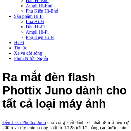
Đầu Hi-End
Ampli Hi-End
Phụ Kiện Hi-End
Sản phẩm Hi-Fi
Loa Hi-Fi
Đầu Hi-Fi
Ampli Hi-Fi
Phụ Kiện Hi-Fi
Hi-Fi
Tin tức
Xe và đời sống
Phim Nước Ngoài
Ra mắt đèn flash
Phottix Juno dành cho
tất cả loại máy ảnh
Đèn flash Phottix Juno
cho công suất đánh xa nhất 58m ở tiêu cự
200m và tùy chỉnh công suất từ 1/128 tới 1/1 bằng các bước chỉnh