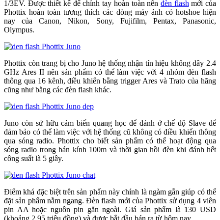
1/3EV. Được thiết kế để chỉnh tay hoàn toàn nên
đèn flash
mới của
Phottix hoàn toàn tương thích các dòng máy ảnh có hotshoe hiện
nay của Canon, Nikon, Sony, Fujifilm, Pentax, Panasonic,
Olympus.
Phottix còn trang bị cho Juno hệ thống nhận tín hiệu không dây 2.4
GHz Ares II nên sản phẩm có thể làm việc với 4 nhóm đèn flash
thông qua 16 kênh, điều khiển bằng trigger Ares và Trato của hãng
cũng như bằng các đèn flash khác.
Juno còn sử hữu cảm biến quang học để đánh ở chế độ Slave để
đảm bảo có thể làm việc với hệ thống cũ không có điều khiển thông
qua sóng radio. Phottix cho biết sản phẩm có thể hoạt động qua
sóng radio trong bán kính 100m và thời gian hồi đèn khi đánh hết
công suất là 5 giây.
Điểm khá đặc biệt trên sản phẩm này chính là ngàm gắn giúp có thể
đặt sản phẩm nằm ngang. Đèn flash mới của Phottix sử dụng 4 viên
pin AA hoặc nguồn pin gắn ngoài. Giá sản phẩm là 130 USD
(khoảng 2,95 triệu đồng) và được bắt đầu bán ra từ hôm nay.