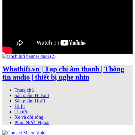
Whathifi.vn | Tạp chí âm thanh | Thông
tin audio | thiết bị nghe nhìn
Trang chủ
Sản phẩm Hi-End
Sản phẩm Hi-Fi
Hi-Fi
Tin tức
Xe và đời sống
Phim Nước Ngoài