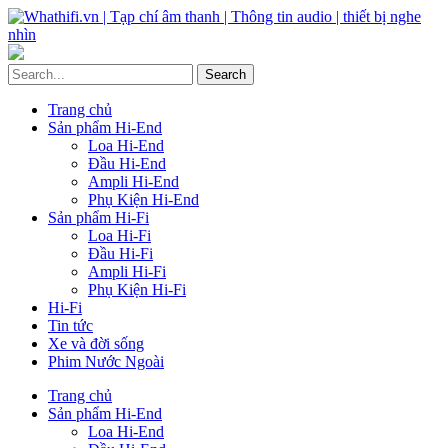
Trang chủ
Sản phẩm Hi-End
Loa Hi-End
Đầu Hi-End
Ampli Hi-End
Phụ Kiện Hi-End
Sản phẩm Hi-Fi
Loa Hi-Fi
Đầu Hi-Fi
Ampli Hi-Fi
Phụ Kiện Hi-Fi
Hi-Fi
Tin tức
Xe và đời sống
Phim Nước Ngoài
Trang chủ
Sản phẩm Hi-End
Loa Hi-End