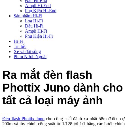
Đầu Hi-End
Ampli Hi-End
Phụ Kiện Hi-End
Sản phẩm Hi-Fi
Loa Hi-Fi
Đầu Hi-Fi
Ampli Hi-Fi
Phụ Kiện Hi-Fi
Hi-Fi
Tin tức
Xe và đời sống
Phim Nước Ngoài
Ra mắt đèn flash
Phottix Juno dành cho
tất cả loại máy ảnh
Đèn flash Phottix Juno
cho công suất đánh xa nhất 58m ở tiêu cự
200m và tùy chỉnh công suất từ 1/128 tới 1/1 bằng các bước chỉnh