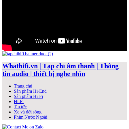
Whathifi.vn | Tạp chí âm thanh | Thông
tin audio | thiết bị nghe nhìn
Trang chủ
Sản phẩm Hi-End
Sản phẩm Hi-Fi
Hi-Fi
Tin tức
Xe và đời sống
Phim Nước Ngoài