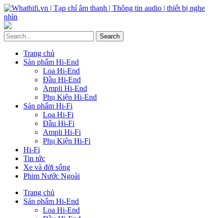
Trang chủ
Sản phẩm Hi-End
Loa Hi-End
Đầu Hi-End
Ampli Hi-End
Phụ Kiện Hi-End
Sản phẩm Hi-Fi
Loa Hi-Fi
Đầu Hi-Fi
Ampli Hi-Fi
Phụ Kiện Hi-Fi
Hi-Fi
Tin tức
Xe và đời sống
Phim Nước Ngoài
Trang chủ
Sản phẩm Hi-End
Loa Hi-End