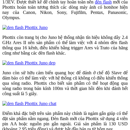
1/3EV. Được thiết kế để chỉnh tay hoàn toàn nên
đèn flash
mới của
Phottix hoàn toàn tương thích các dòng máy ảnh có hotshoe hiện
nay của Canon, Nikon, Sony, Fujifilm, Pentax, Panasonic,
Olympus.
Phottix còn trang bị cho Juno hệ thống nhận tín hiệu không dây 2.4
GHz Ares II nên sản phẩm có thể làm việc với 4 nhóm đèn flash
thông qua 16 kênh, điều khiển bằng trigger Ares và Trato của hãng
cũng như bằng các đèn flash khác.
Juno còn sử hữu cảm biến quang học để đánh ở chế độ Slave để
đảm bảo có thể làm việc với hệ thống cũ không có điều khiển thông
qua sóng radio. Phottix cho biết sản phẩm có thể hoạt động qua
sóng radio trong bán kính 100m và thời gian hồi đèn khi đánh hết
công suất là 5 giây.
Điểm khá đặc biệt trên sản phẩm này chính là ngàm gắn giúp có thể
đặt sản phẩm nằm ngang. Đèn flash mới của Phottix sử dụng 4 viên
pin AA hoặc nguồn pin gắn ngoài. Giá sản phẩm là 130 USD
(khoảng 2,95 triệu đồng) và được bắt đầu bán ra từ hôm nay.