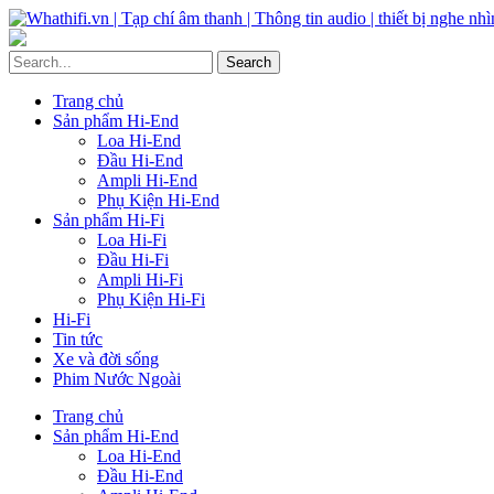
Trang chủ
Sản phẩm Hi-End
Loa Hi-End
Đầu Hi-End
Ampli Hi-End
Phụ Kiện Hi-End
Sản phẩm Hi-Fi
Loa Hi-Fi
Đầu Hi-Fi
Ampli Hi-Fi
Phụ Kiện Hi-Fi
Hi-Fi
Tin tức
Xe và đời sống
Phim Nước Ngoài
Trang chủ
Sản phẩm Hi-End
Loa Hi-End
Đầu Hi-End