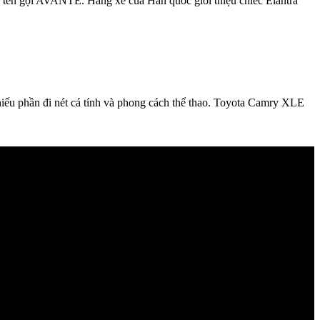
với tên gọi AVANTE. Hãng xe của Hàn quốc giới thiệu chiếc Elantra
ếu phần đi nét cá tính và phong cách thể thao. Toyota Camry XLE