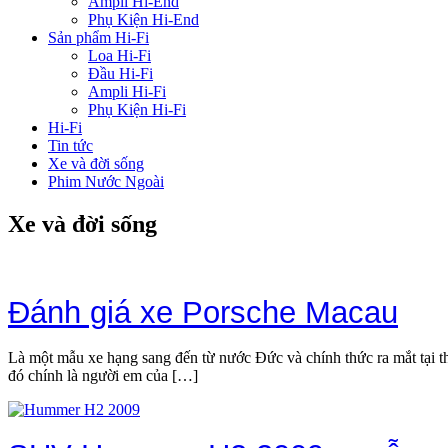
Ampli Hi-End
Phụ Kiện Hi-End
Sản phẩm Hi-Fi
Loa Hi-Fi
Đầu Hi-Fi
Ampli Hi-Fi
Phụ Kiện Hi-Fi
Hi-Fi
Tin tức
Xe và đời sống
Phim Nước Ngoài
Xe và đời sống
Đánh giá xe Porsche Macau
Là một mẫu xe hạng sang đến từ nước Đức và chính thức ra mắt tại 
đó chính là người em của […]