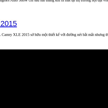
ngeles Auto Show chỉ sau hai tháng khi ra mắt tại thị trường nội địa 
 2015
Camry XLE 2015 sở hữu một thiết kế với đường nét bắt mắt nhưng thi