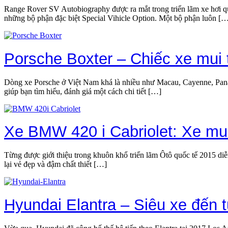
Range Rover SV Autobiography được ra mắt trong triển lãm xe hơi qu
những bộ phận đặc biệt Special Vihicle Option. Một bộ phận luôn [
Porsche Boxter – Chiếc xe mui 
Dòng xe Porsche ở Việt Nam khá là nhiều như Macau, Cayenne, Panam
giúp bạn tìm hiểu, đánh giá một cách chi tiết […]
Xe BMW 420 i Cabriolet: Xe mui
Từng được giới thiệu trong khuôn khổ triển lãm Ôtô quốc tế 2015 di
lại vẻ đẹp và đậm chất thiết […]
Hyundai Elantra – Siêu xe đến