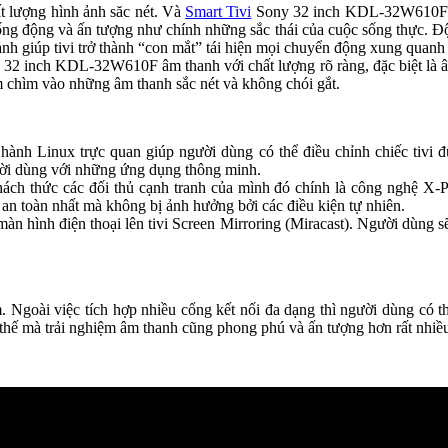
t lượng hình ảnh săc nét. Và
Smart Tivi
Sony 32 inch KDL-32W610F ho
 động và ấn tượng như chính những sắc thái của cuộc sống thực. Độ 
h giúp tivi trở thành “con mắt” tái hiện mọi chuyển động xung quanh
2 inch KDL-32W610F âm thanh với chất lượng rõ ràng, đặc biệt là âm
m chìm vào những âm thanh sắc nét và không chói gắt.
ành Linux trực quan giúp người dùng có thể điều chỉnh chiếc tivi 
ười dùng với những ứng dụng thông minh.
 thức các đối thủ cạnh tranh của mình đó chính là công nghệ X-Pr
 an toàn nhất mà không bị ảnh hưởng bởi các điều kiện tự nhiên.
 hình điện thoại lên tivi Screen Mirroring (Miracast). Người dùng s
. Ngoài việc tích hợp nhiều cổng kết nối đa dạng thì người dùng có 
h vì thế mà trải nghiệm âm thanh cũng phong phú và ấn tượng hơn rất nhiề