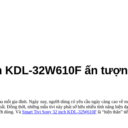
ch KDL-32W610F ấn tượn
của mỗi gia đình. Ngày nay, người dùng có yêu cầu ngày càng cao về mẫ
hất. Đồng thời, những mẫu tivi này phải sở hữu nhiều tính năng hiện đạ
ười dùng. Và
Smart Tivi Sony 32 inch KDL-32W610F
là “hiện thân” ti