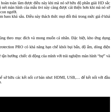
àn toàn làm được điều này khi mà nó sở hữu độ phân giải HD sắc
nét màn hình của mẫu tivi này càng được cải thiện hơn khi mà nó sở
 con người.
 bass khá sâu. Điều này thách thức mọi đối thủ trong mức giá ở khả
đúng theo mục đích và mong muốn cá nhân. Đặc biệt, kho ứng dụng
otection PRO có khả năng hạn chế khỏi bụi bẩn, độ ẩm, dòng điện
ẽ tận hưởng chiếc di động của mình với trải nghiệm màn hình “bự” và
thể sở hữu các kết nối cơ bản như: HDMI, USB,… để kết nối với đầu
u.