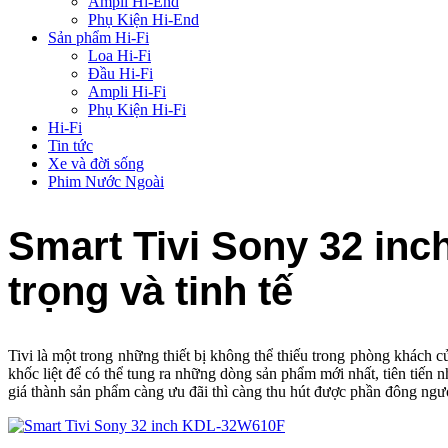
Ampli Hi-End
Phụ Kiện Hi-End
Sản phẩm Hi-Fi
Loa Hi-Fi
Đầu Hi-Fi
Ampli Hi-Fi
Phụ Kiện Hi-Fi
Hi-Fi
Tin tức
Xe và đời sống
Phim Nước Ngoài
Smart Tivi Sony 32 in
trọng và tinh tế
Tivi là một trong những thiết bị không thể thiếu trong phòng khách 
khốc liệt để có thể tung ra những dòng sản phẩm mới nhất, tiên tiến n
giá thành sản phẩm càng ưu đãi thì càng thu hút được phần đông ng