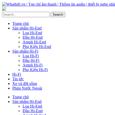
Trang chủ
Sản phẩm Hi-End
Loa Hi-End
Đầu Hi-End
Ampli Hi-End
Phụ Kiện Hi-End
Sản phẩm Hi-Fi
Loa Hi-Fi
Đầu Hi-Fi
Ampli Hi-Fi
Phụ Kiện Hi-Fi
Hi-Fi
Tin tức
Xe và đời sống
Phim Nước Ngoài
Trang chủ
Sản phẩm Hi-End
Loa Hi-End
Đầu Hi-End