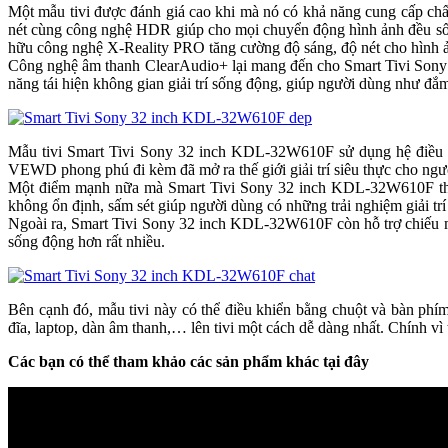
Một mẫu tivi được đánh giá cao khi mà nó có khả năng cung cấp chấ
nét cùng công nghệ HDR giúp cho mọi chuyển động hình ảnh đều sống
hữu công nghệ X-Reality PRO tăng cường độ sáng, độ nét cho hình ản
Công nghệ âm thanh ClearAudio+ lại mang đến cho Smart Tivi Sony 3
năng tái hiện không gian giải trí sống động, giúp người dùng như đắ
Mẫu tivi Smart Tivi Sony 32 inch KDL-32W610F sử dụng hệ điều h
VEWD phong phú đi kèm đã mở ra thế giới giải trí siêu thực cho ng
Một điểm mạnh nữa mà Smart Tivi Sony 32 inch KDL-32W610F thách
không ổn định, sấm sét giúp người dùng có những trải nghiệm giải trí
Ngoài ra, Smart Tivi Sony 32 inch KDL-32W610F còn hỗ trợ chiếu màn
sống động hơn rất nhiều.
Bên cạnh đó, mẫu tivi này có thể điều khiển bằng chuột và bàn phím
đĩa, laptop, dàn âm thanh,… lên tivi một cách dễ dàng nhất. Chín
Các bạn có thể tham khảo các sản phẩm khác tại đây