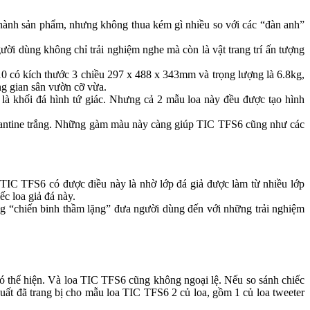
thành sản phẩm, nhưng không thua kém gì nhiều so với các “đàn anh”
ời dùng không chỉ trải nghiệm nghe mà còn là vật trang trí ấn tượng
0 có kích thước 3 chiều 297 x 488 x 343mm và trọng lượng là 6.8kg,
g gian sân vườn cỡ vừa.
 là khối đá hình tứ giác. Nhưng cả 2 mẫu loa này đều được tạo hình
grantine trắng. Những gàm màu này càng giúp TIC TFS6 cũng như các
. TIC TFS6 có được điều này là nhờ lớp đá giả được làm từ nhiều lớp
ếc loa giả đá này.
g “chiến binh thầm lặng” đưa người dùng đến với những trải nghiệm
a đó thể hiện. Và loa TIC TFS6 cũng không ngoại lệ. Nếu so sánh chiếc
xuất đã trang bị cho mẫu loa TIC TFS6 2 củ loa, gồm 1 củ loa tweeter