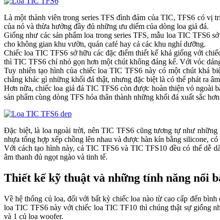
Là một thành viên trong series TFS đình đám của TIC, TFS6 có vị t
của nó và thừa hưởng đầy đủ những ưu diểm của dòng loa giả đá.
Giống như các sản phẩm loa trong series TFS, mẫu loa TIC TFS6 sở h
cho không gian khu vườn, quán café hay cả các khu nghỉ dưỡng.
Chiếc loa TIC TFS6 sở hữu các đặc điểm thiết kế khá giống với chi
thì TIC TFS6 chỉ nhỏ gọn hơn một chút không đáng kể. Với vóc dán
Tuy nhiên tạo hình của chiếc loa TIC TFS6 này có một chút khá biệ
chẳng khác gì những khối đá thật, nhưng đặc biệt là có thể phát ra âm
Hơn nữa, chiếc loa giả đá TIC TFS6 còn được hoàn thiện vỏ ngoài 
sản phẩm cùng dòng TFS hóa thân thành những khối đá xuất sắc hơn,
Đặc biệt, là loa ngoài trời, nên TIC TFS6 cũng tương tự như những 
nhựa tổng hợp xếp chồng lên nhau và được hàn kín bằng silicone, có đ
Với cách tạo hình này, cả TIC TFS6 và TIC TFS10 đều có thể dễ dà
âm thanh đủ ngọt ngào và tinh tế.
Thiết kế kỹ thuật và những tính năng nổi 
Về hệ thống củ loa, đối với bất kỳ chiếc loa nào từ cao cấp đến bình
loa TIC TFS6 này với chiếc loa TIC TF10 thì chúng thật sự giống nha
và 1 củ loa woofer.