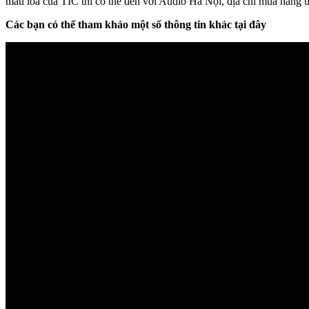
mẫu loa của TIC thì có thể đến với Audio Hà Nội, địa chỉ mua hàng uy
Các bạn có thể tham khảo một số thông tin khác tại đây