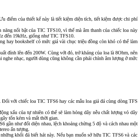
điểm của thiết kế này là tiết kiệm diện tích, tiết kiệm được chi phí
 năng nổi bật của TIC TFS10, vì thế mà âm thanh của chiếc loa này
35Hz đến 19kHz, giống như TIC TFS10.
ứng hay bookshelf có mức giá vài chục triệu đồng còn khó có thể làm
ất đỉnh lên đến 200W. Cùng với đó, trở kháng của loa là 8Ohm, nên
khi nghe nhạc, người dùng cũng không cần phải chỉnh âm lượng ở mức
âm. Đối với chiếc loa TIC TFS6 hay các mẫu loa giả đá cùng dòng TFS
c động xấu của tự nhiên có thể sẽ làm hỏng dây nễu chất lượng vỏ dây
 gây tốn kém và mất thời gian.
TFS6 gần như đối diện nhau, lệch khoảng chừng 5 độ và cách nhau một
tereo ấn tượng.
ờ những khối đá biết hát này. Nếu bạn muốn sở hữu TIC TFS6 và các