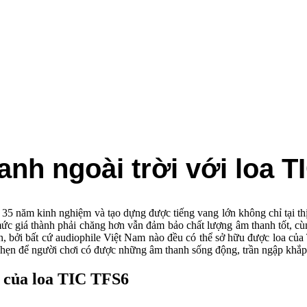
nh ngoài trời với loa T
35 năm kinh nghiệm và tạo dựng được tiếng vang lớn không chỉ tại thị
giá thành phải chăng hơn vẫn đảm bảo chất lượng âm thanh tốt, cùng t
ơn, bởi bất cứ audiophile Việt Nam nào đều có thể sở hữu được loa củ
 hẹn để người chơi có được những âm thanh sống động, trần ngập khắ
n của loa TIC TFS6