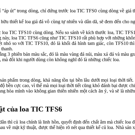
rí “áp út” trong dòng, chỉ đứng trước loa TIC TFS0 cùng dòng về giá 
ữu thiết kế loa giả đá vô cùng tự nhiên và dân dã, sẽ đem đến cho ngư
ếc loa TIC TFS10 cùng dòng. Nếu so sánh về kích thước loa, TIC TFS1
g này, loa TIC TFS6 cũng như TIC TFS10 rất phù hợp với những khôn
t nhỏ so với TIC TFS10, đó là khối đá hình tam giác, còn TFS10 thì
 thanh.
bằng 3 phiên bản màu sắc, đó là màu vàng đá núi, màu xá đá và màu 
 mà đôi khi người dùng còn không nghĩ đó là những chiếc loa.
sản phẩm trong dòng, khả năng tồn tại bền lâu dưới mọi loại thời tiết
ộ bền cực cao, vì thế mà mọi loại thời tiết cũng khó đánh bại được chi
ng hòa mình vào không gian thiên nhiên một cách ăn ý, và sẽ là nhữn
bật của loa TIC TFS6
 dân thì củ loa chính là linh hồn, quyết định đến chất âm mà chiếc lo
u về mặt kỹ thuật, được thể hiện rõ nét qua thiết kế củ loa. Nhà sản 