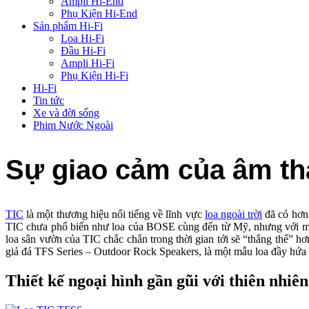
Ampli Hi-End
Phụ Kiện Hi-End
Sản phẩm Hi-Fi
Loa Hi-Fi
Đầu Hi-Fi
Ampli Hi-Fi
Phụ Kiện Hi-Fi
Hi-Fi
Tin tức
Xe và đời sống
Phim Nước Ngoài
Sự giao cảm của âm tha
TIC
là một thương hiệu nổi tiếng về lĩnh vực
loa ngoài trời
đã có hơn 
TIC chưa phổ biến như loa của BOSE cùng đến từ Mỹ, nhưng với mức 
loa sân vườn của TIC chắc chắn trong thời gian tới sẽ “thắng thế” h
giả đá TFS Series – Outdoor Rock Speakers, là một mẫu loa đầy hứa
Thiết kế ngoại hình gần gũi với thiên nhiê