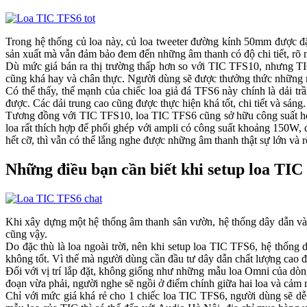
Trong hệ thống củ loa này, củ loa tweeter đường kính 50mm được đặt 
sản xuất mà vẫn đảm bảo đem đến những âm thanh có độ chi tiết, rõ 
Dù mức giá bán ra thị trường thấp hơn so với TIC TFS10, nhưng TI
cũng khá hay và chân thực. Người dùng sẽ được thưởng thức những 
Có thể thấy, thế mạnh của chiếc loa giả đá TFS6 này chính là dải t
được. Các dải trung cao cũng được thực hiện khá tốt, chi tiết và sáng.
Tương đồng với TIC TFS10, loa TIC TFS6 cũng sở hữu công suất hoạ
loa rất thích hợp để phối ghép với ampli có công suất khoảng 150W
hết cỡ, thì vẫn có thể lắng nghe được những âm thanh thật sự lớn và r
Những điều bạn cần biết khi setup loa TI
Khi xây dựng một hệ thống âm thanh sân vườn, hệ thống dây dẫn và v
cũng vậy.
Do đặc thù là loa ngoài trời, nên khi setup loa TIC TFS6, hệ thống 
không tốt. Vì thế mà người dùng cần đầu tư dây dẫn chất lượng cao đ
Đối với vị trí lắp đặt, không giống như những mẫu loa Omni của dòn
đoạn vừa phải, người nghe sẽ ngồi ở điểm chính giữa hai loa và cảm 
Chỉ với mức giá khá rẻ cho 1 chiếc loa TIC TFS6, người dùng sẽ d