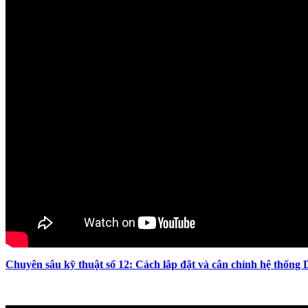
Chuyên sâu kỹ thuật số 12: Cách lắp đặt và cân chỉnh hệ thống