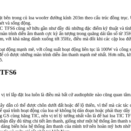
bên trong củ loa woofer đường kính 203m theo cấu trúc đồng trục. Ưu 
nét và sống động.
C TFS6 cũng sở hữu gần như đầy đủ những đặc điểm kỹ thuật và tính
màn trình diễn âm thanh cực kỳ ấn tượng trong quãng dải tần số từ 
rầm, với khả năng đánh xuống tới 35Hz, điều mà đôi khi các cặp loa đ
t động mạnh mẽ, với công suất hoạt động liên tục là 100W và công su
, để có được những màn trình diễn âm thanh mạnh mẽ nhất. Hơn nữa, 
õ.
C TFS6
ị trí lắp đặt loa luôn là điều mà bất cứ audiophile nào cũng quan t
dây dẫn có thể được chôn dưới đất hoặc để lộ thiên, vì thế mà các tá
ể quá trình hoạt động của loa sẽ không bị dán đoạn hoặc phải thay dây
g GS cùng hãng TIC, nên vị trí lý tưởng nhất vẫn là để hai loa TIC 
nhận đầy đủ từng chi tiết âm thanh, giống như một hệ thống âm thanh s
ễ dàng biến hóa hệ thống âm thanh của mình trở nên hoàn mỹ hơn nh