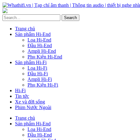
Trang chủ
Sản phẩm Hi-End
Loa Hi-End
Đầu Hi-End
Ampli Hi-End
Phụ Kiện Hi-End
Sản phẩm Hi-Fi
Loa Hi-Fi
Đầu Hi-Fi
Ampli Hi-Fi
Phụ Kiện Hi-Fi
Hi-Fi
Tin tức
Xe và đời sống
Phim Nước Ngoài
Trang chủ
Sản phẩm Hi-End
Loa Hi-End
Đầu Hi-End