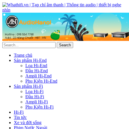
Trang chủ
Sản phẩm Hi-End
Loa Hi-End
Đầu Hi-End
Ampli Hi-End
Phụ Kiện Hi-End
Sản phẩm Hi-Fi
Loa Hi-Fi
Đầu Hi-Fi
Ampli Hi-Fi
Phụ Kiện Hi-Fi
Hi-Fi
Tin tức
Xe và đời sống
Phim Nước Ngoài