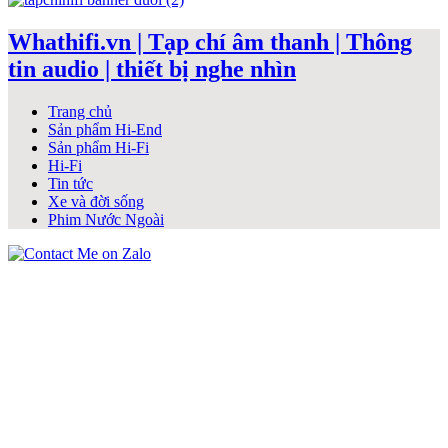
Whathifi.vn | Tạp chí âm thanh | Thông
tin audio | thiết bị nghe nhìn
Trang chủ
Sản phẩm Hi-End
Sản phẩm Hi-Fi
Hi-Fi
Tin tức
Xe và đời sống
Phim Nước Ngoài