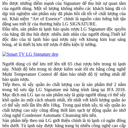
lên được những điểm mạnh của Signature để thu hút sự quan tâm
của người dùng. Một số lượng không nhiều các khách hàng đã có
dịp trải nghiệm sản phẩm này đã phản hồi rất tốt về chất lượng của
nó. Khái niệm “Art of Essence” chính là nguồn cảm hứng bất tận
đằng sau triết lý của thương hiệu LG SIGNATURE.
Đầu tiên, sản phẩm tủ lạnh bảo quản rượu LG Signature độc quyền
của hãng đã thu hút được nhiều ánh nhìn của người dùng.Thiết kế
độc đáo của tủ lạnh bảo quả rượu này với khung kim loại sáng
bóng, sẽ là thiết bị lưu trữ rượu ở điều kiện lý tưởng.
Người dùng có thể lưu trữ lên tới 65 chai rượu bên trong tủ lạnh
này. Nhiệt độ bên trong tủ được kiểm soát tối ưu bằng công nghệ
Multi Temperature Control để đảm bảo nhiệt độ lý tưởng nhất để
bảo quản rượu.
Tiếp theo, tủ sấy quần áo chất lượng cao là sản phẩm thứ 2 nằm
trong bộ sưu tập LG Signature mà hãng trình làng tại IFA 2018.
Mục đích mà LG tạo ra sản phẩm này là giúp người dùng có thể sấy
khô quần áo một cách nhanh nhất, tốt nhất với khối lượng quần áo
có thể sấy mỗi lần lên đến 10kg. Trong quá trình sấy, tủ sấy quần áo
chất lượng cao này cũng đồng thời làm sạch tự động quần áo nhờ
công nghệ Condenser Automatic Cleansing tiên tiến.
Sản phẩm tiếp theo mà LG giới thiệu chính là tủ lạnh có ngăn đông
bên dưới. Tủ lạnh này được hãng trang bị nhiều công nghệ cao cấp