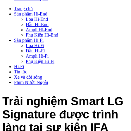
Trang chủ
Sản phẩm Hi-End
Loa Hi-End
Đầu Hi-End
Ampli Hi-End
Phụ Kiện Hi-End
Sản phẩm Hi-Fi
Loa Hi-Fi
Đầu Hi-Fi
Ampli Hi-Fi
Phụ Kiện Hi-Fi
Hi-Fi
Tin tức
Xe và đời sống
Phim Nước Ngoài
Trải nghiệm Smart LG
Signature được trình
làng tại sự kiện IFA