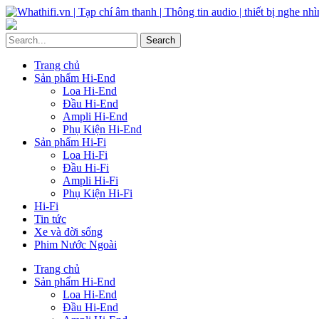
Trang chủ
Sản phẩm Hi-End
Loa Hi-End
Đầu Hi-End
Ampli Hi-End
Phụ Kiện Hi-End
Sản phẩm Hi-Fi
Loa Hi-Fi
Đầu Hi-Fi
Ampli Hi-Fi
Phụ Kiện Hi-Fi
Hi-Fi
Tin tức
Xe và đời sống
Phim Nước Ngoài
Trang chủ
Sản phẩm Hi-End
Loa Hi-End
Đầu Hi-End