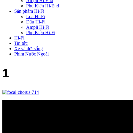
Ampli Hi-End
Phụ Kiện Hi-End
Sản phẩm Hi-Fi
Loa Hi-Fi
Đầu Hi-Fi
Ampli Hi-Fi
Phụ Kiện Hi-Fi
Hi-Fi
Tin tức
Xe và đời sống
Phim Nước Ngoài
1