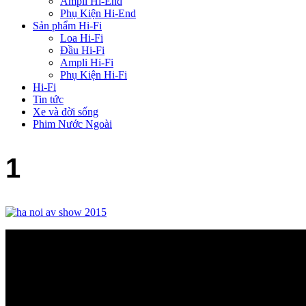
Ampli Hi-End
Phụ Kiện Hi-End
Sản phẩm Hi-Fi
Loa Hi-Fi
Đầu Hi-Fi
Ampli Hi-Fi
Phụ Kiện Hi-Fi
Hi-Fi
Tin tức
Xe và đời sống
Phim Nước Ngoài
1