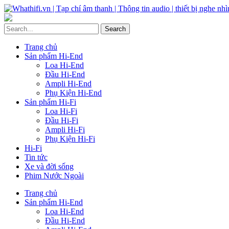
Trang chủ
Sản phẩm Hi-End
Loa Hi-End
Đầu Hi-End
Ampli Hi-End
Phụ Kiện Hi-End
Sản phẩm Hi-Fi
Loa Hi-Fi
Đầu Hi-Fi
Ampli Hi-Fi
Phụ Kiện Hi-Fi
Hi-Fi
Tin tức
Xe và đời sống
Phim Nước Ngoài
Trang chủ
Sản phẩm Hi-End
Loa Hi-End
Đầu Hi-End