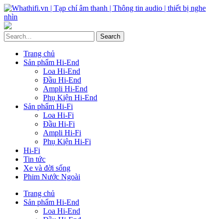
Trang chủ
Sản phẩm Hi-End
Loa Hi-End
Đầu Hi-End
Ampli Hi-End
Phụ Kiện Hi-End
Sản phẩm Hi-Fi
Loa Hi-Fi
Đầu Hi-Fi
Ampli Hi-Fi
Phụ Kiện Hi-Fi
Hi-Fi
Tin tức
Xe và đời sống
Phim Nước Ngoài
Trang chủ
Sản phẩm Hi-End
Loa Hi-End