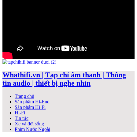
Whathifi.vn | Tạp chí âm thanh | Thông
tin audio | thiết bị nghe nhìn
Trang chủ
Sản phẩm Hi-End
Sản phẩm Hi-Fi
Hi-Fi
Tin tức
Xe và đời sống
Phim Nước Ngoài