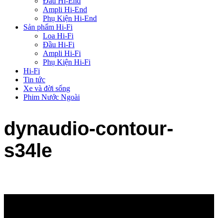
Đầu Hi-End
Ampli Hi-End
Phụ Kiện Hi-End
Sản phẩm Hi-Fi
Loa Hi-Fi
Đầu Hi-Fi
Ampli Hi-Fi
Phụ Kiện Hi-Fi
Hi-Fi
Tin tức
Xe và đời sống
Phim Nước Ngoài
dynaudio-contour-
s34le