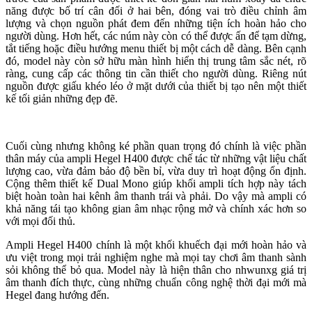
năng được bố trí cân đối ở hai bên, đóng vai trò điều chỉnh âm
lượng và chọn nguồn phát đem đến những tiện ích hoàn hảo cho
người dùng. Hơn hết, các núm này còn có thể được ấn để tạm dừng,
tắt tiếng hoặc điều hướng menu thiết bị một cách dễ dàng. Bên cạnh
đó, model này còn sở hữu màn hình hiển thị trung tâm sắc nét, rõ
ràng, cung cấp các thông tin cần thiết cho người dùng. Riêng nút
nguồn được giấu khéo léo ở mặt dưới của thiết bị tạo nên một thiết
kế tối giản những đẹp đẽ.
Cuối cùng nhưng không ké phần quan trọng đó chính là việc phần
thân máy của ampli Hegel H400 được chế tác từ những vật liệu chất
lượng cao, vừa đảm bảo độ bền bỉ, vừa duy trì hoạt động ổn định.
Cộng thêm thiết kế Dual Mono giúp khối ampli tích hợp này tách
biệt hoàn toàn hai kênh âm thanh trái và phải. Do vậy mà ampli có
khả năng tái tạo không gian âm nhạc rộng mở và chính xác hơn so
với mọi đối thủ.
Ampli Hegel H400 chính là một khối khuếch đại mới hoàn hảo và
ưu việt trong mọi trải nghiệm nghe mà mọi tay chơi âm thanh sành
sỏi không thể bỏ qua. Model này là hiện thân cho nhwunxg giá trị
âm thanh đích thực, cùng những chuẩn công nghệ thời đại mới mà
Hegel đang hướng đến.