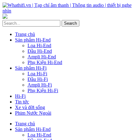
Trang chủ
Sản phẩm Hi-End
Loa Hi-End
Đầu Hi-End
Ampli Hi-End
Phụ Kiện Hi-End
Sản phẩm Hi-Fi
Loa Hi-Fi
Đầu Hi-Fi
Ampli Hi-Fi
Phụ Kiện Hi-Fi
Hi-Fi
Tin tức
Xe và đời sống
Phim Nước Ngoài
Trang chủ
Sản phẩm Hi-End
Loa Hi-End