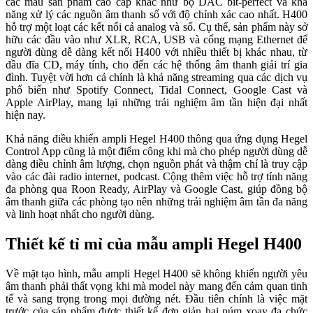
các mẫu sản phẩm cao cấp khác như bộ DAC bit-perfect và khả
năng xử lý các nguồn âm thanh số với độ chính xác cao nhất. H400
hỗ trợ một loạt các kết nối cả analog và số. Cụ thể, sản phẩm này sở
hữu các đầu vào như XLR, RCA, USB và cổng mạng Ethernet để
người dùng dễ dàng kết nối H400 với nhiều thiết bị khác nhau, từ
đầu đĩa CD, máy tính, cho đến các hệ thống âm thanh giải trí gia
đình. Tuyệt vời hơn cả chính là khả năng streaming qua các dịch vụ
phổ biến như Spotify Connect, Tidal Connect, Google Cast và
Apple AirPlay, mang lại những trải nghiệm âm tần hiện đại nhất
hiện nay.
Khả năng điều khiển ampli Hegel H400 thông qua ứng dụng Hegel
Control App cũng là một điểm công khi mà cho phép người dùng dễ
dàng điều chỉnh âm lượng, chọn nguồn phát và thậm chí là truy cập
vào các đài radio internet, podcast. Cộng thêm việc hỗ trợ tính năng
đa phòng qua Roon Ready, AirPlay và Google Cast, giúp đồng bộ
âm thanh giữa các phòng tạo nên những trải nghiệm âm tần đa năng
và linh hoạt nhất cho người dùng.
Thiết kế tỉ mỉ của mẫu ampli Hegel H400
Về mặt tạo hình, mẫu ampli Hegel H400 sẽ không khiến người yêu
âm thanh phải thất vọng khi mà model này mang đến cảm quan tinh
tế và sang trọng trong mọi đường nét. Đầu tiên chính là việc mặt
trước của sản phẩm được thiết kế đơn giản hai núm xoay đa chức