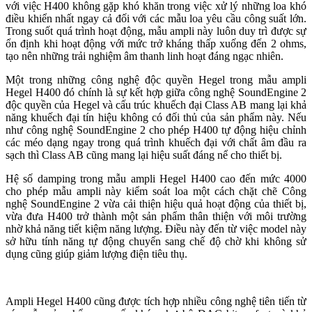
với việc H400 không gặp khó khăn trong việc xử lý những loa khó
điều khiển nhất ngay cả đối với các mẫu loa yêu cầu công suất lớn.
Trong suốt quá trình hoạt động, mẫu ampli này luôn duy trì được sự
ổn định khi hoạt động với mức trở kháng thấp xuống đến 2 ohms,
tạo nên những trải nghiệm âm thanh linh hoạt đáng ngạc nhiên.
Một trong những công nghệ độc quyền Hegel trong mẫu ampli
Hegel H400 đó chính là sự kết hợp giữa công nghệ SoundEngine 2
độc quyền của Hegel và cấu trúc khuếch đại Class AB mang lại khả
năng khuếch đại tín hiệu không có đối thủ của sản phẩm này. Nếu
như công nghệ SoundEngine 2 cho phép H400 tự động hiệu chỉnh
các méo dạng ngay trong quá trình khuếch đại với chất âm đầu ra
sạch thì Class AB cũng mang lại hiệu suất đáng nể cho thiết bị.
Hệ số damping trong mẫu ampli Hegel H400 cao đến mức 4000
cho phép mẫu ampli này kiểm soát loa một cách chặt chẽ Công
nghệ SoundEngine 2 vừa cải thiện hiệu quả hoạt động của thiết bị,
vừa đưa H400 trở thành một sản phẩm thân thiện với môi trường
nhờ khả năng tiết kiệm năng lượng. Điều này đến từ việc model này
sở hữu tính năng tự động chuyển sang chế độ chờ khi không sử
dụng cũng giúp giảm lượng điện tiêu thụ.
Ampli Hegel H400 cũng được tích hợp nhiều công nghệ tiên tiến từ