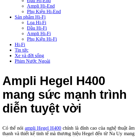
Đầu Hi-End
Ampli Hi-End
Phụ Kiện Hi-End
Sản phẩm Hi-Fi
Loa Hi-Fi
Đầu Hi-Fi
Ampli Hi-Fi
Phụ Kiện Hi-Fi
Hi-Fi
Tin tức
Xe và đời sống
Phim Nước Ngoài
Ampli Hegel H400
mang sức mạnh trình
diễn tuyệt vời
Có thể nói
ampli Hegel H400
chính là đỉnh cao của nghệ thuật âm
thanh và thiết kế tinh tế mà thương hiệu Hegel đến từ Na Uy mang