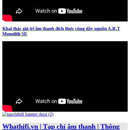
Khai thác giá trị âm thanh đích thực cùng dây nguồn A.R.T
Monolith SE
Whathifi.vn | Tạp chí âm thanh | Thông