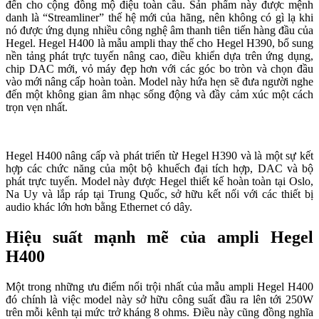
đến cho cộng đồng mộ điệu toàn cầu. Sản phẩm này được mệnh
danh là “Streamliner” thế hệ mới của hãng, nên không có gì lạ khi
nó được ứng dụng nhiều công nghệ âm thanh tiên tiến hàng đầu của
Hegel. Hegel H400 là mẫu ampli thay thế cho Hegel H390, bổ sung
nền tảng phát trực tuyến nâng cao, điều khiển dựa trên ứng dụng,
chip DAC mới, vỏ máy đẹp hơn với các góc bo tròn và chọn đầu
vào mới nâng cấp hoàn toàn. Model này hứa hẹn sẽ đưa người nghe
đến một không gian âm nhạc sống động và đầy cảm xúc một cách
trọn vẹn nhất.
Hegel H400 nâng cấp và phát triển từ Hegel H390 và là một sự kết
hợp các chức năng của một bộ khuếch đại tích hợp, DAC và bộ
phát trực tuyến. Model này được Hegel thiết kế hoàn toàn tại Oslo,
Na Uy và lắp ráp tại Trung Quốc, sở hữu kết nối với các thiết bị
audio khác lớn hơn bằng Ethernet có dây.
Hiệu suất mạnh mẽ của ampli Hegel
H400
Một trong những ưu điểm nổi trội nhất của mẫu ampli Hegel H400
đó chính là việc model này sở hữu công suất đầu ra lên tới 250W
trên mỗi kênh tại mức trở kháng 8 ohms. Điều này cũng đồng nghĩa