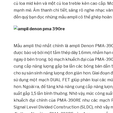
củ loa mid kèn và một củ loa treble kèn cao cấp. 
mạnh mẽ. Âm thanh chi tiết, sáng rõ nghe nhạc vàng, nh
đến quý bạn đọc những mẫu ampli có thể ghép hoàn 
Mẫu ampli thứ nhất chính là ampli Denon PMA-3
được bảo vệ bởi một tấm thép dày 1.6mm, nhằm hạn 
ngay ở bên trong. bộ mạch khuếch đại của PMA-390
cung cấp năng lượng gấp ba lần các bóng bán dẫn t
cho sự sản sinh năng lượng đơn giản hơn. Giai đoạ
sử dụng một mạch DUAL FET giúp phân loại các mức
hơn. Ngoài ra, để tăng khả năng cung cấp năng lượn
suất gấp 1,5 lần bình thường. Nhờ vậy, mức công s
khuếch đại chính của PMA-390RE như các mạch Ph
Signal Level Divided Construction (SLDC), nhờ vậy 