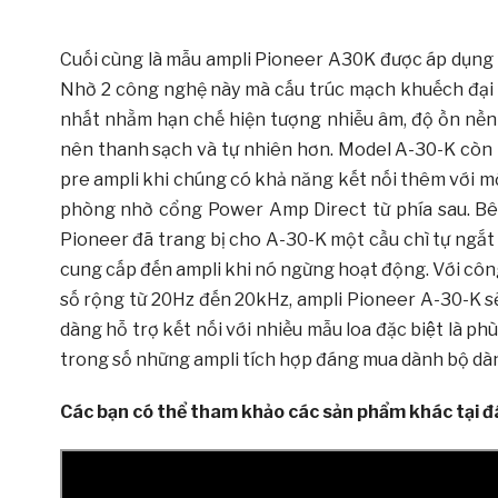
Cuối cùng là mẫu ampli Pioneer A30K được áp dụn
Nhờ 2 công nghệ này mà cấu trúc mạch khuếch đại c
nhất nhằm hạn chế hiện tượng nhiễu âm, độ ồn nền g
nên thanh sạch và tự nhiên hơn. Model A-30-K còn l
pre ampli khi chúng có khả năng kết nối thêm với m
phòng nhờ cổng Power Amp Direct từ phía sau. Bên
Pioneer đã trang bị cho A-30-K một cầu chì tự ngắ
cung cấp đến ampli khi nó ngừng hoạt động. Với công 
số rộng từ 20Hz đến 20kHz, ampli Pioneer A-30-K sẽ
dàng hỗ trợ kết nối với nhiều mẫu loa đặc biệt là ph
trong số những ampli tích hợp đáng mua dành bộ dà
Các bạn có thể tham khảo các sản phẩm khác tại đ