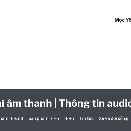
Mộc Y
í âm thanh | Thông tin audio
hẩm Hi-End
Sản phẩm Hi-Fi
Hi-Fi
Tin tức
Xe và đời sống