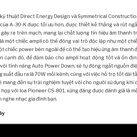
g kỹ thuật Direct Energy Design và Symmetrical Constructio
ủa A-30-K được tối ưu hơn, được thiết kế thẳng và rút ng
ây ra trên mạch, mang lại chất lượng tín hiệu âm thanh t
à một chiếc ampli có thể đóng vai trò độc lập như một chi
ột chiếc power bên ngoài để có thể tạo hiệu ứng âm thanh 
 cạnh đó, để đảm bảo cho ampli hoạt động tốt và ổn địn
t với tính năng Auto Power Down, sẽ tự động ngắt nguồn đi
suất đầu ra là 70W mỗi kênh, cùng với việc hỗ trợ tốt dải t
 mang đến sự trải nghiệm tuyệt vời cho người sử dụng khi 
ù hợp với loa Pioneer CS-801, xứng đáng được đánh giá là mô
n nghe nhạc gia đình bạn.
ây