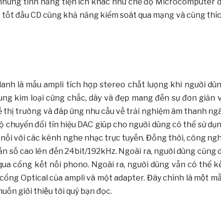
những tính năng tiện ích khác như chế độ Microcomputer 
rợ tốt đầu CD cùng khả năng kiểm soát qua mạng và cũng thí
danh là mẫu ampli tích hợp stereo chất lượng khi người dù
ng kim loại cứng chắc, dày và đẹp mang đến sự đơn giản v
hế thị trường và đáp ứng nhu cầu về trải nghiệm âm thanh ng
 bộ chuyển đổi tín hiệu DAC giúp cho người dùng có thể sử dụ
 nối với các kênh nghe nhạc trực tuyến. Đồng thời, công ng
tần số cao lên đến 24bit/192kHz. Ngoài ra, người dùng cũng 
ua cổng kết nối phono. Ngoài ra, người dùng vẫn có thể k
ổng Optical của ampli và một adapter. Đây chính là một mâ
n giới thiệu tới quý bạn đọc.