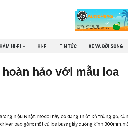
HẨM HI-FI
HI-FI
TIN TỨC
XE VÀ ĐỜI SỐNG
 hoàn hảo với mẫu loa
hương hiệu Nhật, model này có dạng thiết kế thùng gỗ, cù
driver bao gồm: một củ loa bass giấy đường kính 300mm, mô