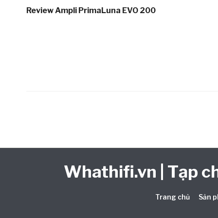
Review Ampli PrimaLuna EVO 200
Whathifi.vn | Tạp ch
Trang chủ
Sản p