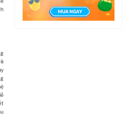
để
ch
ng
à
ày
ng
hệ
dễ
ết
̃u