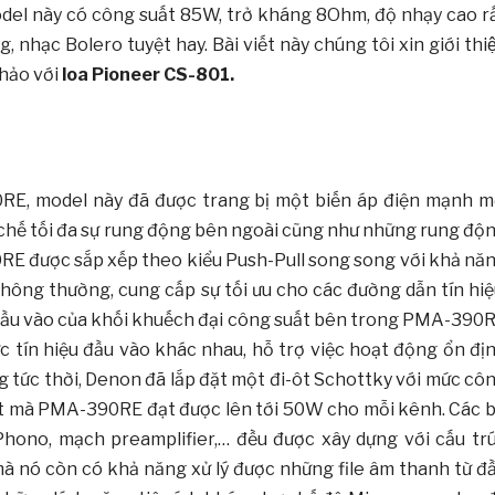
Model này có công suất 85W, trở kháng 8Ohm, độ nhạy cao r
ạc Bolero tuyệt hay. Bài viết này chúng tôi xin giới thiê
hảo với
loa Pioneer CS-801.
90RE, model này đã được trang bị một biến áp điện mạnh m
chế tối đa sự rung động bên ngoài cũng như những rung độ
RE được sắp xếp theo kiểu Push-Pull song song với khả nă
hông thường, cung cấp sự tối ưu cho các đường dẫn tín hiệ
n đầu vào của khối khuếch đại công suất bên trong PMA-390
 tín hiệu đầu vào khác nhau, hỗ trợ việc hoạt động ổn đị
g tức thời, Denon đã lắp đặt một đi-ôt Schottky với mức cô
uất mà PMA-390RE đạt được lên tới 50W cho mỗi kênh. Các 
ono, mạch preamplifier,… đều được xây dựng với cấu tr
mà nó còn có khả năng xử lý được những file âm thanh từ đ