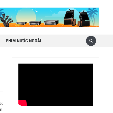
PHIM NƯỚC NGOÀI
ng
̣t