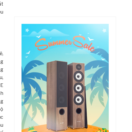
ất
̣u
ẽ,
ng
ng
u,
RE
nh
ng
bộ
úc
ầu