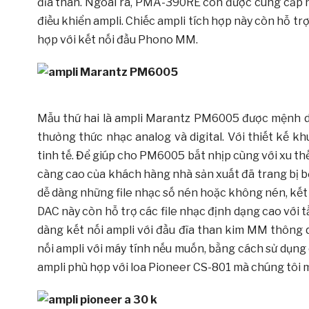
đĩa than. Ngoài ra, PMA-390RE còn được cung cấp 
điều khiển ampli. Chiếc ampli tích hợp này còn hỗ t
hợp với kết nối đầu Phono MM.
Mẫu thứ hai là ampli Marantz PM6005 được mệnh 
thưởng thức nhạc analog và digital. Với thiết kế khu
tinh tế. Để giúp cho PM6005 bắt nhịp cùng với xu t
càng cao của khách hàng nhà sản xuất đã trang bị
dễ dàng những file nhạc số nén hoặc không nén, kết
DAC này còn hỗ trợ các file nhạc định dạng cao với 
dàng kết nối ampli với đầu đĩa than kim MM thông q
nối ampli với máy tính nếu muốn, bằng cách sử dụng c
ampli phù hợp với loa Pioneer CS-801 mà chúng tôi muố