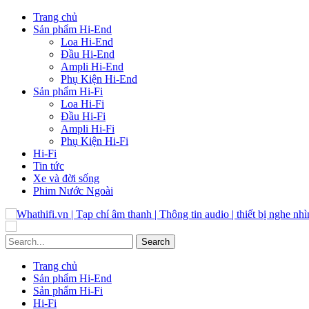
Trang chủ
Sản phẩm Hi-End
Loa Hi-End
Đầu Hi-End
Ampli Hi-End
Phụ Kiện Hi-End
Sản phẩm Hi-Fi
Loa Hi-Fi
Đầu Hi-Fi
Ampli Hi-Fi
Phụ Kiện Hi-Fi
Hi-Fi
Tin tức
Xe và đời sống
Phim Nước Ngoài
Trang chủ
Sản phẩm Hi-End
Sản phẩm Hi-Fi
Hi-Fi