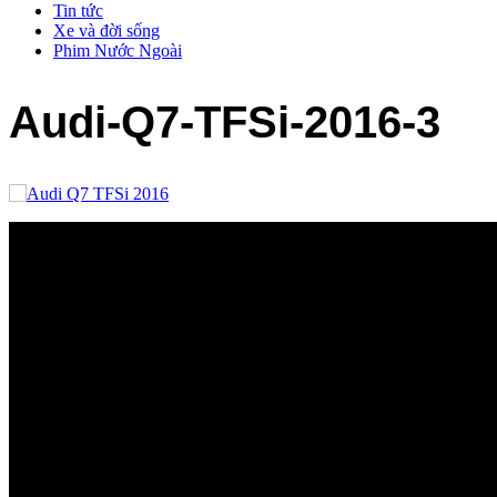
Tin tức
Xe và đời sống
Phim Nước Ngoài
Audi-Q7-TFSi-2016-3