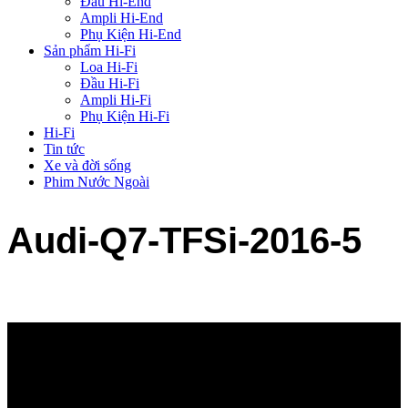
Đầu Hi-End
Ampli Hi-End
Phụ Kiện Hi-End
Sản phẩm Hi-Fi
Loa Hi-Fi
Đầu Hi-Fi
Ampli Hi-Fi
Phụ Kiện Hi-Fi
Hi-Fi
Tin tức
Xe và đời sống
Phim Nước Ngoài
Audi-Q7-TFSi-2016-5