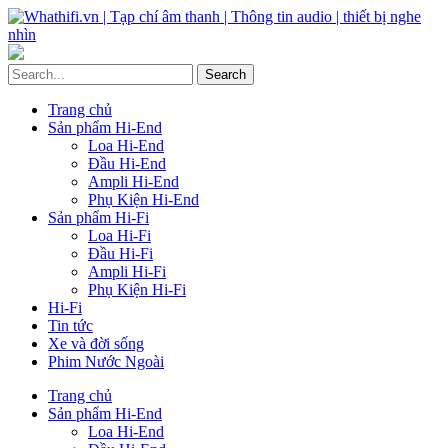
Trang chủ
Sản phẩm Hi-End
Loa Hi-End
Đầu Hi-End
Ampli Hi-End
Phụ Kiện Hi-End
Sản phẩm Hi-Fi
Loa Hi-Fi
Đầu Hi-Fi
Ampli Hi-Fi
Phụ Kiện Hi-Fi
Hi-Fi
Tin tức
Xe và đời sống
Phim Nước Ngoài
Trang chủ
Sản phẩm Hi-End
Loa Hi-End