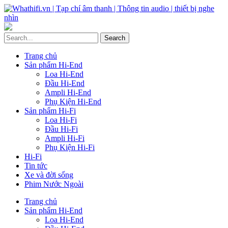
Trang chủ
Sản phẩm Hi-End
Loa Hi-End
Đầu Hi-End
Ampli Hi-End
Phụ Kiện Hi-End
Sản phẩm Hi-Fi
Loa Hi-Fi
Đầu Hi-Fi
Ampli Hi-Fi
Phụ Kiện Hi-Fi
Hi-Fi
Tin tức
Xe và đời sống
Phim Nước Ngoài
Trang chủ
Sản phẩm Hi-End
Loa Hi-End