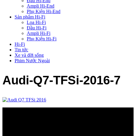
Đầu Hi-End
Ampli Hi-End
Phụ Kiện Hi-End
Sản phẩm Hi-Fi
Loa Hi-Fi
Đầu Hi-Fi
Ampli Hi-Fi
Phụ Kiện Hi-Fi
Hi-Fi
Tin tức
Xe và đời sống
Phim Nước Ngoài
Audi-Q7-TFSi-2016-7