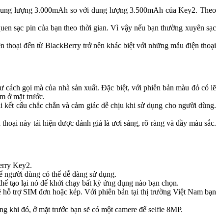
ó dung lượng 3.000mAh so với dung lượng 3.500mAh của Key2. Theo
uen sạc pin của bạn theo thời gian. Vì vậy nếu bạn thường xuyên sạc
n thoại đến từ BlackBerry trở nên khác biệt với những mẫu điện thoại
cách gọi mà của nhà sản xuất. Đặc biệt, với phiên bản màu đỏ có lẽ
m ở mặt trước.
ại kết cấu chắc chắn và cảm giác dễ chịu khi sử dụng cho người dùng.
hoại này tái hiện được đánh giá là ươi sáng, rõ ràng và đầy màu sắc.
erry Key2.
 người dùng có thể dễ dàng sử dụng.
ể tạo lại nó để khởi chạy bất kỳ ứng dụng nào bạn chọn.
 hỗ trợ SIM đơn hoặc kép. Với phiên bản tại thị trường Việt Nam bạn
g khi đó, ở mặt trước bạn sẽ có một camere để selfie 8MP.