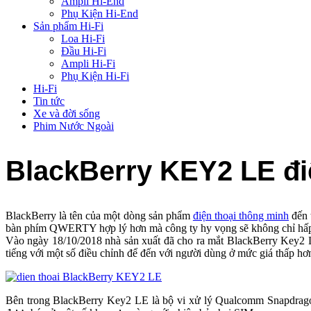
Ampli Hi-End
Phụ Kiện Hi-End
Sản phẩm Hi-Fi
Loa Hi-Fi
Đầu Hi-Fi
Ampli Hi-Fi
Phụ Kiện Hi-Fi
Hi-Fi
Tin tức
Xe và đời sống
Phim Nước Ngoài
BlackBerry KEY2 LE điệ
BlackBerry là tên của một dòng sản phẩm
điện thoại thông minh
đến 
bàn phím QWERTY hợp lý hơn mà công ty hy vọng sẽ không chỉ hấp dẫ
Vào ngày 18/10/2018 nhà sản xuất đã cho ra mắt BlackBerry Key2 L
tiếng với một số điều chỉnh để đến với người dùng ở mức giá thấp hơ
Bên trong BlackBerry Key2 LE là bộ vi xử lý Qualcomm Snapdra