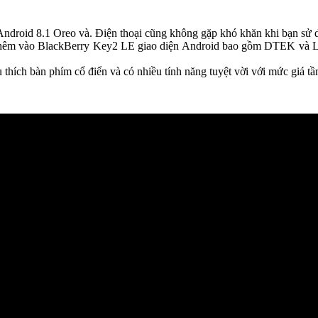
Android 8.1 Oreo và. Điện thoại cũng không gặp khó khăn khi bạn sử 
thêm vào BlackBerry Key2 LE giao diện Android bao gồm DTEK và Lock
thích bàn phím cổ điển và có nhiều tính năng tuyệt vời với mức giá tầ