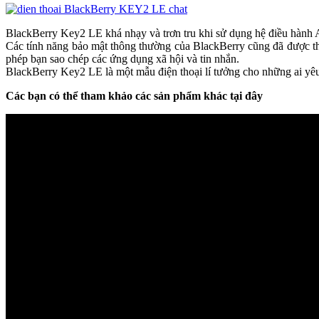
BlackBerry Key2 LE khá nhạy và trơn tru khi sử dụng hệ điều hành 
Các tính năng bảo mật thông thường của BlackBerry cũng đã được 
phép bạn sao chép các ứng dụng xã hội và tin nhắn.
BlackBerry Key2 LE là một mẫu điện thoại lí tưởng cho những ai yêu 
Các bạn có thể tham khảo các sản phẩm khác tại đây