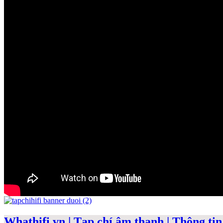
Whathifi.vn | Tạp chí âm thanh | Thông tin 