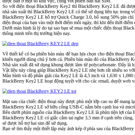
được bán ở một số khu vực, cùng với phiên bản hai SIM.
So với điện thoại BlackBerry Key2 thì BlackBerry Key2 LE đã đư
nhà sản xuất thì BlackBerry Key2 LE có thể sử dụng liên tục trong vò
BlackBerry Key2 LE hỗ trợ Quick Charge 3.0, bổ sung 50% pin chỉ tr
điện thoại của bạn vào một thời điểm mỗi ngày, thì khi đến thời điể
Dưới màn hình là lý do tại sao bạn sẽ mua một chiếc điện thoại Blac
thông minh trên thị trường hiện nay.
Về thiết kế có ba phiên bản màu để bạn lựa chọn cho điện thoại Bl
khiến người dùng chú ý hơn cả. Phiên bản màu đỏ của BlackBerry Ke
Nhà sản xuất đã sử dụng khung được làm từ polycarbonate. Đây là loạ
Vật liệu này cũng giúp BlackBerry Key2 LE nhẹ hơn rất nhiều so v
Màn hình và độ phân giải của Key2 LE là 4,5 inch và 1,630 x 1,080 p
BlackBerry Key2 LE hoạt động tuyệt vời cho các email, duyệt web v
Mặt sau của chiếc điện thoại này được phủ một lớp cao su để mang 
BlackBerry Key2 LE sở hữu cổng USB-C nằm bên cạnh loa và micrô. 
Bên dưới phím nguồn của BlackBerry Key2 LE là phím tiện lợi của Bl
BlackBerry Key2 LE có giắc cắm tai nghe 3,5 mm ở cạnh trên cùng, v
sẽ được hỗ trợ hai sim để sử dụng.
Bạn sẽ tìm thấy một thiết lập máy ảnh kép ở phía sau của BlackBerr