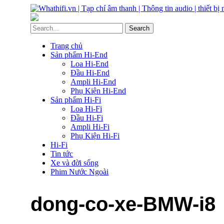
Trang chủ
Sản phẩm Hi-End
Loa Hi-End
Đầu Hi-End
Ampli Hi-End
Phụ Kiện Hi-End
Sản phẩm Hi-Fi
Loa Hi-Fi
Đầu Hi-Fi
Ampli Hi-Fi
Phụ Kiện Hi-Fi
Hi-Fi
Tin tức
Xe và đời sống
Phim Nước Ngoài
dong-co-xe-BMW-i8