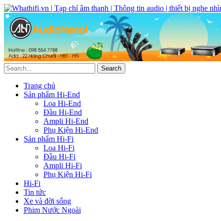
Trang chủ
Sản phẩm Hi-End
Loa Hi-End
Đầu Hi-End
Ampli Hi-End
Phụ Kiện Hi-End
Sản phẩm Hi-Fi
Loa Hi-Fi
Đầu Hi-Fi
Ampli Hi-Fi
Phụ Kiện Hi-Fi
Hi-Fi
Tin tức
Xe và đời sống
Phim Nước Ngoài