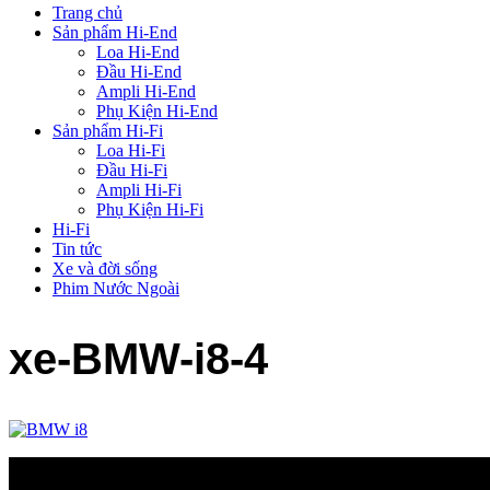
Trang chủ
Sản phẩm Hi-End
Loa Hi-End
Đầu Hi-End
Ampli Hi-End
Phụ Kiện Hi-End
Sản phẩm Hi-Fi
Loa Hi-Fi
Đầu Hi-Fi
Ampli Hi-Fi
Phụ Kiện Hi-Fi
Hi-Fi
Tin tức
Xe và đời sống
Phim Nước Ngoài
xe-BMW-i8-4