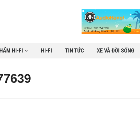
HẨM HI-FI
HI-FI
TIN TỨC
XE VÀ ĐỜI SỐNG
77639