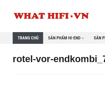
TRANG CHỦ
SẢN PHẨM HI-END
SẢN P
rotel-vor-endkombi_