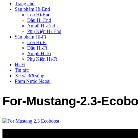
Trang chủ
Sản phẩm Hi-End
Loa Hi-End
Đầu Hi-End
Ampli Hi-End
Phụ Kiện Hi-End
Sản phẩm Hi-Fi
Loa Hi-Fi
Đầu Hi-Fi
Ampli Hi-Fi
Phụ Kiện Hi-Fi
Hi-Fi
Tin tức
Xe và đời sống
Phim Nước Ngoài
For-Mustang-2.3-Ecobo