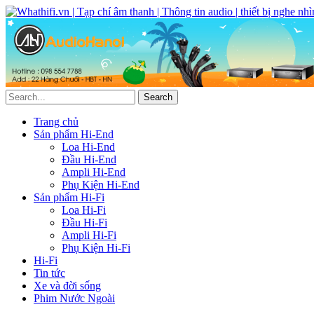
Trang chủ
Sản phẩm Hi-End
Loa Hi-End
Đầu Hi-End
Ampli Hi-End
Phụ Kiện Hi-End
Sản phẩm Hi-Fi
Loa Hi-Fi
Đầu Hi-Fi
Ampli Hi-Fi
Phụ Kiện Hi-Fi
Hi-Fi
Tin tức
Xe và đời sống
Phim Nước Ngoài