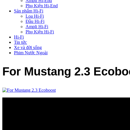
Ampli Hi-End
Phụ Kiện Hi-End
Sản phẩm Hi-Fi
Loa Hi-Fi
Đầu Hi-Fi
Ampli Hi-Fi
Phụ Kiện Hi-Fi
Hi-Fi
Tin tức
Xe và đời sống
Phim Nước Ngoài
For Mustang 2.3 Ecobo