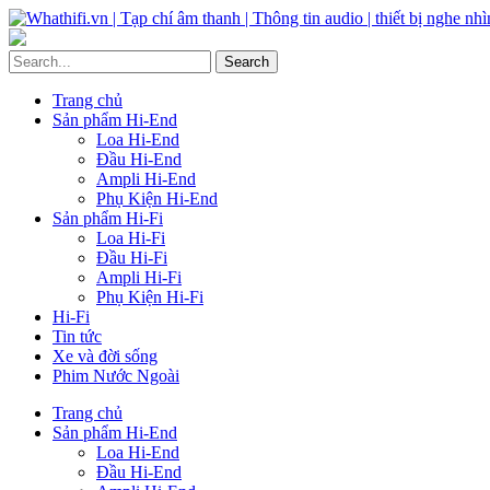
Trang chủ
Sản phẩm Hi-End
Loa Hi-End
Đầu Hi-End
Ampli Hi-End
Phụ Kiện Hi-End
Sản phẩm Hi-Fi
Loa Hi-Fi
Đầu Hi-Fi
Ampli Hi-Fi
Phụ Kiện Hi-Fi
Hi-Fi
Tin tức
Xe và đời sống
Phim Nước Ngoài
Trang chủ
Sản phẩm Hi-End
Loa Hi-End
Đầu Hi-End