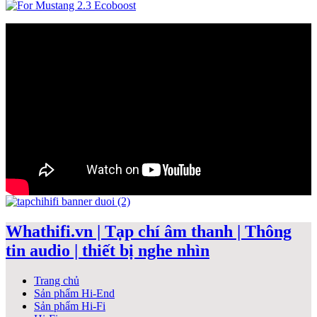
Whathifi.vn | Tạp chí âm thanh | Thông
tin audio | thiết bị nghe nhìn
Trang chủ
Sản phẩm Hi-End
Sản phẩm Hi-Fi