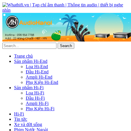
Trang chủ
Sản phẩm Hi-End
Loa Hi-End
Đầu Hi-End
Ampli Hi-End
Phụ Kiện Hi-End
Sản phẩm Hi-Fi
Loa Hi-Fi
Đầu Hi-Fi
Ampli Hi-Fi
Phụ Kiện Hi-Fi
Hi-Fi
Tin tức
Xe và đời sống
Phim Nước Ngoài