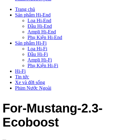
Trang chủ
Sản phẩm Hi-End
Loa Hi-End
Đầu Hi-End
Ampli Hi-End
Phụ Kiện Hi-End
Sản phẩm Hi-Fi
Loa Hi-Fi
Đầu Hi-Fi
Ampli Hi-Fi
Phụ Kiện Hi-Fi
Hi-Fi
Tin tức
Xe và đời sống
Phim Nước Ngoài
For-Mustang-2.3-
Ecoboost