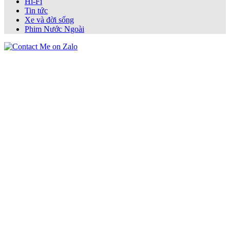
Hi-Fi
Tin tức
Xe và đời sống
Phim Nước Ngoài