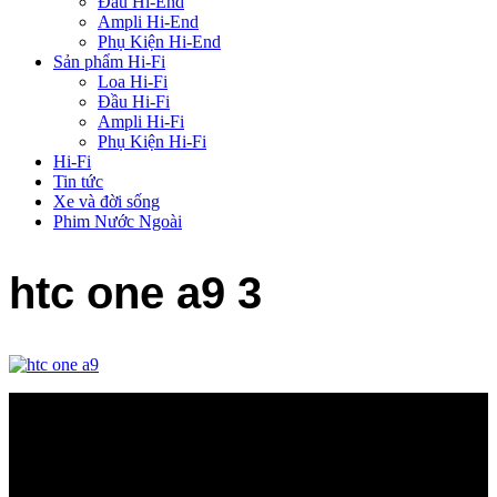
Đầu Hi-End
Ampli Hi-End
Phụ Kiện Hi-End
Sản phẩm Hi-Fi
Loa Hi-Fi
Đầu Hi-Fi
Ampli Hi-Fi
Phụ Kiện Hi-Fi
Hi-Fi
Tin tức
Xe và đời sống
Phim Nước Ngoài
htc one a9 3