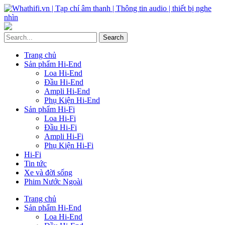
Trang chủ
Sản phẩm Hi-End
Loa Hi-End
Đầu Hi-End
Ampli Hi-End
Phụ Kiện Hi-End
Sản phẩm Hi-Fi
Loa Hi-Fi
Đầu Hi-Fi
Ampli Hi-Fi
Phụ Kiện Hi-Fi
Hi-Fi
Tin tức
Xe và đời sống
Phim Nước Ngoài
Trang chủ
Sản phẩm Hi-End
Loa Hi-End