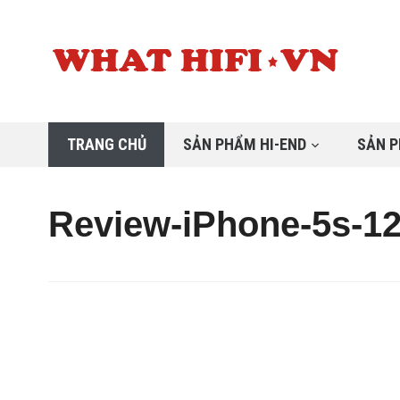
TRANG CHỦ
SẢN PHẨM HI-END
SẢN P
Review-iPhone-5s-1