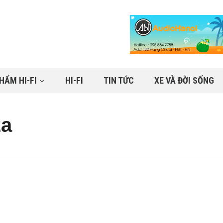
HẨM HI-FI
HI-FI
TIN TỨC
XE VÀ ĐỜI SỐNG
2a