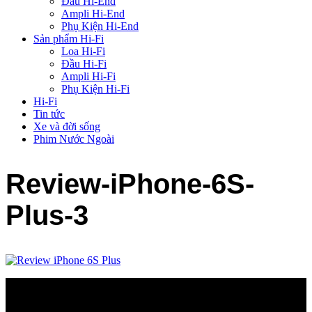
Đầu Hi-End
Ampli Hi-End
Phụ Kiện Hi-End
Sản phẩm Hi-Fi
Loa Hi-Fi
Đầu Hi-Fi
Ampli Hi-Fi
Phụ Kiện Hi-Fi
Hi-Fi
Tin tức
Xe và đời sống
Phim Nước Ngoài
Review-iPhone-6S-
Plus-3