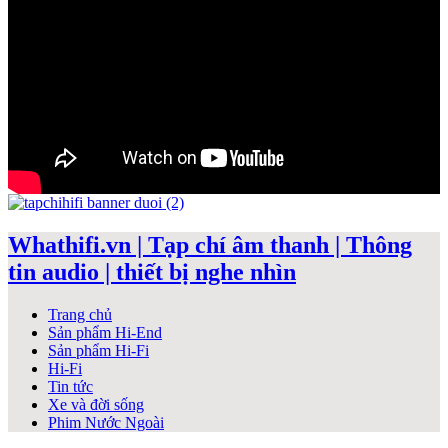
Whathifi.vn | Tạp chí âm thanh | Thông
tin audio | thiết bị nghe nhìn
Trang chủ
Sản phẩm Hi-End
Sản phẩm Hi-Fi
Hi-Fi
Tin tức
Xe và đời sống
Phim Nước Ngoài