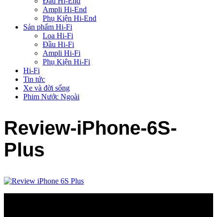
Đầu Hi-End
Ampli Hi-End
Phụ Kiện Hi-End
Sản phẩm Hi-Fi
Loa Hi-Fi
Đầu Hi-Fi
Ampli Hi-Fi
Phụ Kiện Hi-Fi
Hi-Fi
Tin tức
Xe và đời sống
Phim Nước Ngoài
Review-iPhone-6S-
Plus