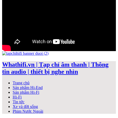
Whathifi.vn | Tạp chí âm thanh | Thông
tin audio | thiết bị nghe nhìn
Trang chủ
Sản phẩm Hi-End
Sản phẩm Hi-Fi
Hi-Fi
Tin tức
Xe và đời sống
Phim Nước Ngoài