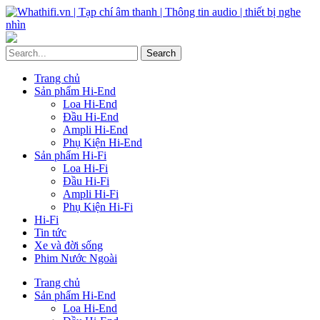
Trang chủ
Sản phẩm Hi-End
Loa Hi-End
Đầu Hi-End
Ampli Hi-End
Phụ Kiện Hi-End
Sản phẩm Hi-Fi
Loa Hi-Fi
Đầu Hi-Fi
Ampli Hi-Fi
Phụ Kiện Hi-Fi
Hi-Fi
Tin tức
Xe và đời sống
Phim Nước Ngoài
Trang chủ
Sản phẩm Hi-End
Loa Hi-End