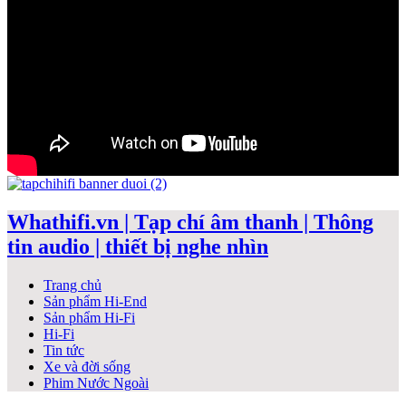
Whathifi.vn | Tạp chí âm thanh | Thông
tin audio | thiết bị nghe nhìn
Trang chủ
Sản phẩm Hi-End
Sản phẩm Hi-Fi
Hi-Fi
Tin tức
Xe và đời sống
Phim Nước Ngoài