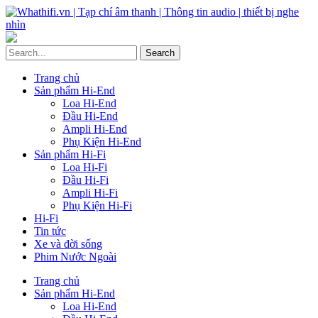
Trang chủ
Sản phẩm Hi-End
Loa Hi-End
Đầu Hi-End
Ampli Hi-End
Phụ Kiện Hi-End
Sản phẩm Hi-Fi
Loa Hi-Fi
Đầu Hi-Fi
Ampli Hi-Fi
Phụ Kiện Hi-Fi
Hi-Fi
Tin tức
Xe và đời sống
Phim Nước Ngoài
Trang chủ
Sản phẩm Hi-End
Loa Hi-End