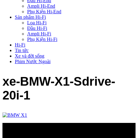
Đầu Hi-End
Ampli Hi-End
Phụ Kiện Hi-End
Sản phẩm Hi-Fi
Loa Hi-Fi
Đầu Hi-Fi
Ampli Hi-Fi
Phụ Kiện Hi-Fi
Hi-Fi
Tin tức
Xe và đời sống
Phim Nước Ngoài
xe-BMW-X1-Sdrive-
20i-1