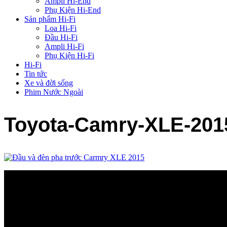
Ampli Hi-End
Phụ Kiện Hi-End
Sản phẩm Hi-Fi
Loa Hi-Fi
Đầu Hi-Fi
Ampli Hi-Fi
Phụ Kiện Hi-Fi
Hi-Fi
Tin tức
Xe và đời sống
Phim Nước Ngoài
Toyota-Camry-XLE-201