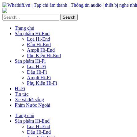
Trang chủ
Sản phẩm Hi-End
Loa Hi-End
Đầu Hi-End
Ampli Hi-End
Phụ Kiện Hi-End
Sản phẩm Hi-Fi
Loa Hi-Fi
Đầu Hi-Fi
Ampli Hi-Fi
Phụ Kiện Hi-Fi
Hi-Fi
Tin tức
Xe và đời sống
Phim Nước Ngoài
Trang chủ
Sản phẩm Hi-End
Loa Hi-End
Đầu Hi-End