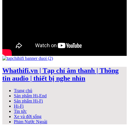
Whathifi.vn | Tạp chí âm thanh | Thông
tin audio | thiết bị nghe nhìn
Trang chủ
Sản phẩm Hi-End
Sản phẩm Hi-Fi
Hi-Fi
Tin tức
Xe và đời sống
Phim Nước Ngoài