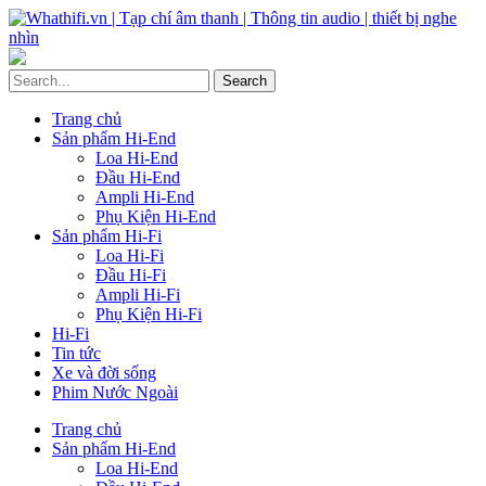
Trang chủ
Sản phẩm Hi-End
Loa Hi-End
Đầu Hi-End
Ampli Hi-End
Phụ Kiện Hi-End
Sản phẩm Hi-Fi
Loa Hi-Fi
Đầu Hi-Fi
Ampli Hi-Fi
Phụ Kiện Hi-Fi
Hi-Fi
Tin tức
Xe và đời sống
Phim Nước Ngoài
Trang chủ
Sản phẩm Hi-End
Loa Hi-End