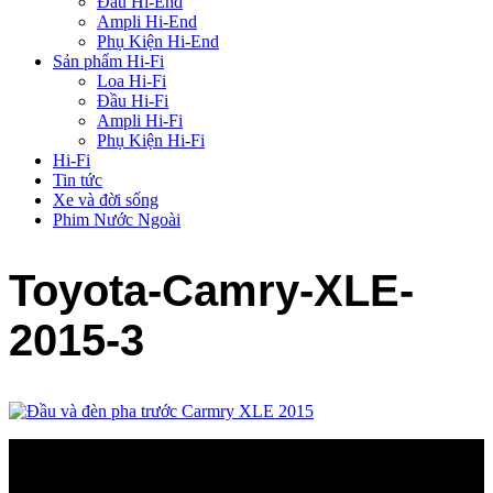
Đầu Hi-End
Ampli Hi-End
Phụ Kiện Hi-End
Sản phẩm Hi-Fi
Loa Hi-Fi
Đầu Hi-Fi
Ampli Hi-Fi
Phụ Kiện Hi-Fi
Hi-Fi
Tin tức
Xe và đời sống
Phim Nước Ngoài
Toyota-Camry-XLE-
2015-3