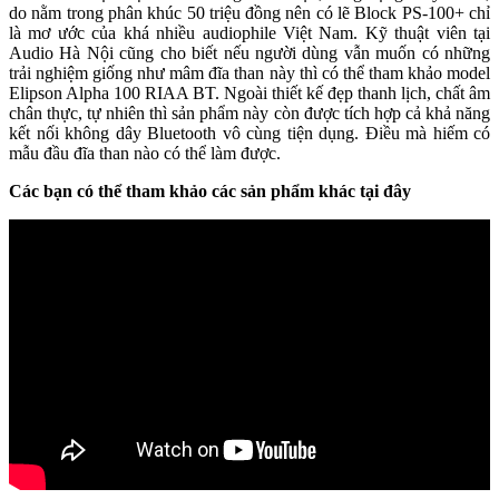
do nằm trong phân khúc 50 triệu đồng nên có lẽ Block PS-100+ chỉ
là mơ ước của khá nhiều audiophile Việt Nam. Kỹ thuật viên tại
Audio Hà Nội cũng cho biết nếu người dùng vẫn muốn có những
trải nghiệm giống như mâm đĩa than này thì có thể tham khảo model
Elipson Alpha 100 RIAA BT. Ngoài thiết kế đẹp thanh lịch, chất âm
chân thực, tự nhiên thì sản phẩm này còn được tích hợp cả khả năng
kết nối không dây Bluetooth vô cùng tiện dụng. Điều mà hiếm có
mẫu đầu đĩa than nào có thể làm được.
Các bạn có thể tham khảo các sản phẩm khác tại đây