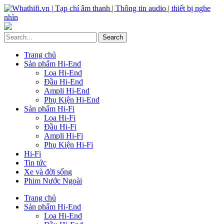
Trang chủ
Sản phẩm Hi-End
Loa Hi-End
Đầu Hi-End
Ampli Hi-End
Phụ Kiện Hi-End
Sản phẩm Hi-Fi
Loa Hi-Fi
Đầu Hi-Fi
Ampli Hi-Fi
Phụ Kiện Hi-Fi
Hi-Fi
Tin tức
Xe và đời sống
Phim Nước Ngoài
Trang chủ
Sản phẩm Hi-End
Loa Hi-End