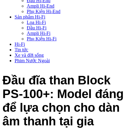
Đầu Hi-End
Ampli Hi-End
Phụ Kiện Hi-End
Sản phẩm Hi-Fi
Loa Hi-Fi
Đầu Hi-Fi
Ampli Hi-Fi
Phụ Kiện Hi-Fi
Hi-Fi
Tin tức
Xe và đời sống
Phim Nước Ngoài
Đầu đĩa than Block
PS-100+: Model đáng
để lựa chọn cho dàn
âm thanh tại gia