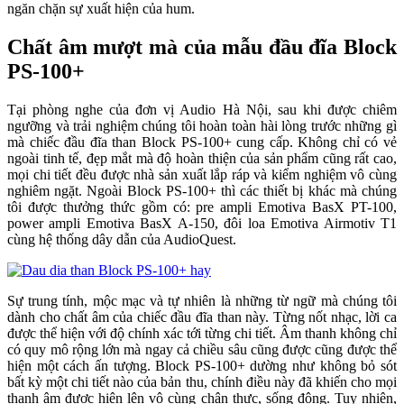
ngăn chặn sự xuất hiện của hum.
Chất âm mượt mà của mẫu đầu đĩa Block
PS-100+
Tại phòng nghe của đơn vị Audio Hà Nội, sau khi được chiêm
ngưỡng và trải nghiệm chúng tôi hoàn toàn hài lòng trước những gì
mà chiếc đầu đĩa than Block PS-100+ cung cấp. Không chỉ có vẻ
ngoài tinh tế, đẹp mắt mà độ hoàn thiện của sản phẩm cũng rất cao,
mọi chi tiết đều được nhà sản xuất lắp ráp và kiểm nghiệm vô cùng
nghiêm ngặt. Ngoài Block PS-100+ thì các thiết bị khác mà chúng
tôi được thưởng thức gồm có: pre ampli Emotiva BasX PT-100,
power ampli Emotiva BasX A-150, đôi loa Emotiva Airmotiv T1
cùng hệ thống dây dẫn của AudioQuest.
Sự trung tính, mộc mạc và tự nhiên là những từ ngữ mà chúng tôi
dành cho chất âm của chiếc đầu đĩa than này. Từng nốt nhạc, lời ca
được thể hiện với độ chính xác tới từng chi tiết. Âm thanh không chỉ
có quy mô rộng lớn mà ngay cả chiều sâu cũng được cũng được thể
hiện một cách ấn tượng. Block PS-100+ dường như không bỏ sót
bất kỳ một chi tiết nào của bản thu, chính điều này đã khiến cho mọi
thanh âm được hiện lên vô cùng chân thực, sống động. Tuy nhiên,