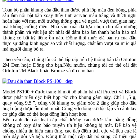
Toàn bộ phần khung của đầu than được phủ lớp màu đen bóng, phía
sâu làm nổi bật bàn xoay thủy tinh acrylic màu trắng và thích nghi
hoàn hảo với mọi môi trường thông qua vẻ ngoài vượt thời gian này,
mà không cường điệu. Nhà sản xuất đã lựa chọn cho đầu những
thành phần và vật liệu tốt nhất để đảm bảo âm thanh hoàn hảo mà
không có bất kỳ tiếng ồn nào. Đồng thời mức giá bán ra của đầu
thực sự đáng kinh ngạc so với chất lượng, chất âm vượt xa mức giá
mà người dùng bỏ ra.
Theo yêu cầu, chúng tôi có thể lắp ráp trên hệ thống bán tải Ortofon
2M Đen hoặc Đồng cho bạn.Nếu muốn, chúng tôi có thể cài đặt
Ortofon 2M Black hoặc Bronze và đo cho bạn.
Model PS100 + được trang bị một bộ phận bán tải ProJect và Block
được phát triển đặc biệt hợp tác cho khung gầm này. Chỉ 11,5 g,
quay vòng 9,5 ”, cùng với khung xe giảm xóc 2 tầng giúp cho đầu
hoạt động được ổn định nhất. Cùng với động cơ độc lập và cánh tay
cơ giúp đầu có thể hoạt động linh hoạt hơn.
Bên cạnh đó các loại cáp chất lượng cao được làm bằng đồng
không có oxy đảm bảo truyền tín hiệu không bị mất. Để bảo vệ
chống nhiễu tín hiệu cảm ứng, các tiếp điểm tích cực và tiêu cực là
mỗi dây đôi và bện. Đồng thời một cáp đất bổ sung có hiệu quả