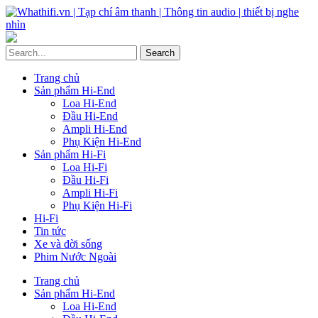
Trang chủ
Sản phẩm Hi-End
Loa Hi-End
Đầu Hi-End
Ampli Hi-End
Phụ Kiện Hi-End
Sản phẩm Hi-Fi
Loa Hi-Fi
Đầu Hi-Fi
Ampli Hi-Fi
Phụ Kiện Hi-Fi
Hi-Fi
Tin tức
Xe và đời sống
Phim Nước Ngoài
Trang chủ
Sản phẩm Hi-End
Loa Hi-End