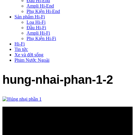
Đầu Hi-End
Ampli Hi-End
Phụ Kiện Hi-End
Sản phẩm Hi-Fi
Loa Hi-Fi
Đầu Hi-Fi
Ampli Hi-Fi
Phụ Kiện Hi-Fi
Hi-Fi
Tin tức
Xe và đời sống
Phim Nước Ngoài
hung-nhai-phan-1-2