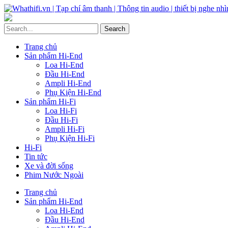
Trang chủ
Sản phẩm Hi-End
Loa Hi-End
Đầu Hi-End
Ampli Hi-End
Phụ Kiện Hi-End
Sản phẩm Hi-Fi
Loa Hi-Fi
Đầu Hi-Fi
Ampli Hi-Fi
Phụ Kiện Hi-Fi
Hi-Fi
Tin tức
Xe và đời sống
Phim Nước Ngoài
Trang chủ
Sản phẩm Hi-End
Loa Hi-End
Đầu Hi-End