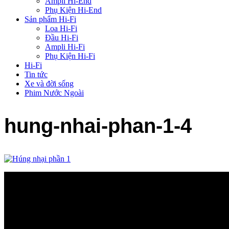
Ampli Hi-End
Phụ Kiện Hi-End
Sản phẩm Hi-Fi
Loa Hi-Fi
Đầu Hi-Fi
Ampli Hi-Fi
Phụ Kiện Hi-Fi
Hi-Fi
Tin tức
Xe và đời sống
Phim Nước Ngoài
hung-nhai-phan-1-4