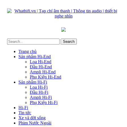
Trang chủ
Sản phẩm Hi-End
Loa Hi-End
Đầu Hi-End
Ampli Hi-End
Phụ Kiện Hi-End
Sản phẩm Hi-Fi
Loa Hi-Fi
Đầu Hi-Fi
Ampli Hi-Fi
Phụ Kiện Hi-Fi
Hi-Fi
Tin tức
Xe và đời sống
Phim Nước Ngoài