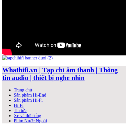
Whathifi.vn | Tạp chí âm thanh | Thông
tin audio | thiết bị nghe nhìn
Trang chủ
Sản phẩm Hi-End
Sản phẩm Hi-Fi
Hi-Fi
Tin tức
Xe và đời sống
Phim Nước Ngoài