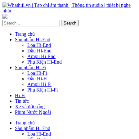
Trang chủ
Sản phẩm Hi-End
Loa Hi-End
Đầu Hi-End
Ampli Hi-End
Phụ Kiện Hi-End
Sản phẩm Hi-Fi
Loa Hi-Fi
Đầu Hi-Fi
Ampli Hi-Fi
Phụ Kiện Hi-Fi
Hi-Fi
Tin tức
Xe và đời sống
Phim Nước Ngoài
Trang chủ
Sản phẩm Hi-End
Loa Hi-End