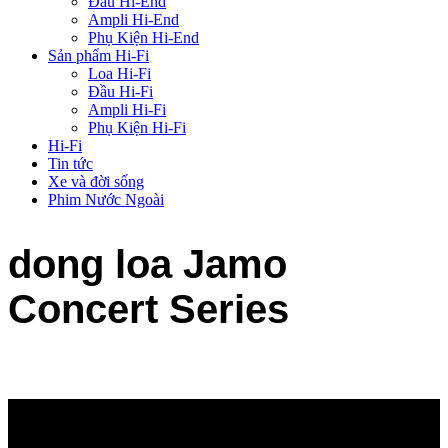
Đầu Hi-End
Ampli Hi-End
Phụ Kiện Hi-End
Sản phẩm Hi-Fi
Loa Hi-Fi
Đầu Hi-Fi
Ampli Hi-Fi
Phụ Kiện Hi-Fi
Hi-Fi
Tin tức
Xe và đời sống
Phim Nước Ngoài
dong loa Jamo
Concert Series