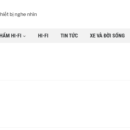
HẨM HI-FI
HI-FI
TIN TỨC
XE VÀ ĐỜI SỐNG