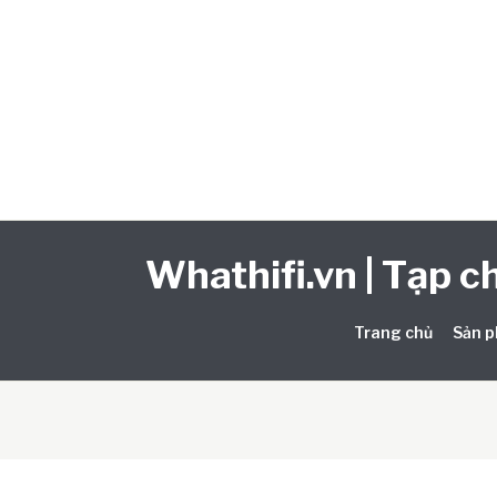
Whathifi.vn | Tạp ch
Trang chủ
Sản p