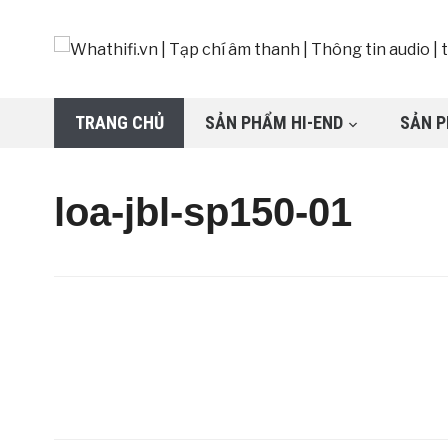
TRANG CHỦ
SẢN PHẨM HI-END
SẢN P
loa-jbl-sp150-01