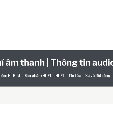
í âm thanh | Thông tin audio
hẩm Hi-End
Sản phẩm Hi-Fi
Hi-Fi
Tin tức
Xe và đời sống