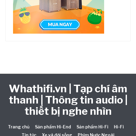
Whathifi.vn | Tạp chí âm
thanh | Thông tin audio |
thiết bị nghe nhìn
Trang chủ
Sản phẩm Hi-End
Sản phẩm Hi-Fi
Hi-Fi
Tin tức
Xe và đời sống
Phim Nước Ngoài