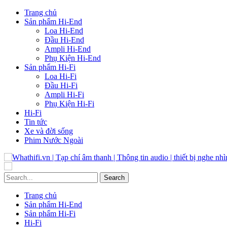
Trang chủ
Sản phẩm Hi-End
Loa Hi-End
Đầu Hi-End
Ampli Hi-End
Phụ Kiện Hi-End
Sản phẩm Hi-Fi
Loa Hi-Fi
Đầu Hi-Fi
Ampli Hi-Fi
Phụ Kiện Hi-Fi
Hi-Fi
Tin tức
Xe và đời sống
Phim Nước Ngoài
Trang chủ
Sản phẩm Hi-End
Sản phẩm Hi-Fi
Hi-Fi