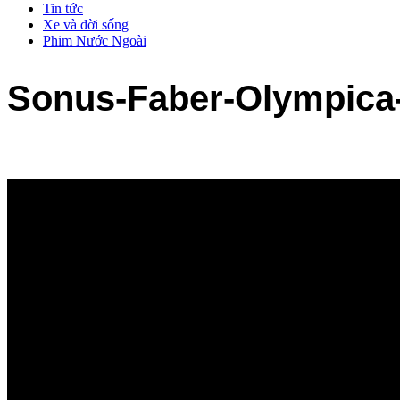
Tin tức
Xe và đời sống
Phim Nước Ngoài
Sonus-Faber-Olympica-