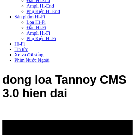
Đầu Hi-End
Ampli Hi-End
Phụ Kiện Hi-End
Sản phẩm Hi-Fi
Loa Hi-Fi
Đầu Hi-Fi
Ampli Hi-Fi
Phụ Kiện Hi-Fi
Hi-Fi
Tin tức
Xe và đời sống
Phim Nước Ngoài
dong loa Tannoy CMS
3.0 hien dai