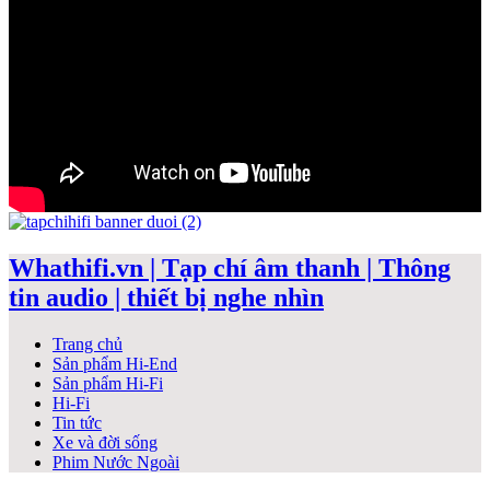
Whathifi.vn | Tạp chí âm thanh | Thông
tin audio | thiết bị nghe nhìn
Trang chủ
Sản phẩm Hi-End
Sản phẩm Hi-Fi
Hi-Fi
Tin tức
Xe và đời sống
Phim Nước Ngoài