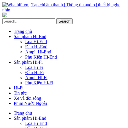
Trang chủ
Sản phẩm Hi-End
Loa Hi-End
Đầu Hi-End
Ampli Hi-End
Phụ Kiện Hi-End
Sản phẩm Hi-Fi
Loa Hi-Fi
Đầu Hi-Fi
Ampli Hi-Fi
Phụ Kiện Hi-Fi
Hi-Fi
Tin tức
Xe và đời sống
Phim Nước Ngoài
Trang chủ
Sản phẩm Hi-End
Loa Hi-End