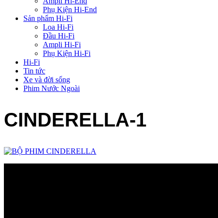
Ampli Hi-End
Phụ Kiện Hi-End
Sản phẩm Hi-Fi
Loa Hi-Fi
Đầu Hi-Fi
Ampli Hi-Fi
Phụ Kiện Hi-Fi
Hi-Fi
Tin tức
Xe và đời sống
Phim Nước Ngoài
CINDERELLA-1