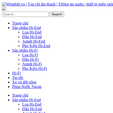
Trang chủ
Sản phẩm Hi-End
Loa Hi-End
Đầu Hi-End
Ampli Hi-End
Phụ Kiện Hi-End
Sản phẩm Hi-Fi
Loa Hi-Fi
Đầu Hi-Fi
Ampli Hi-Fi
Phụ Kiện Hi-Fi
Hi-Fi
Tin tức
Xe và đời sống
Phim Nước Ngoài
Trang chủ
Sản phẩm Hi-End
Loa Hi-End
Đầu Hi-End