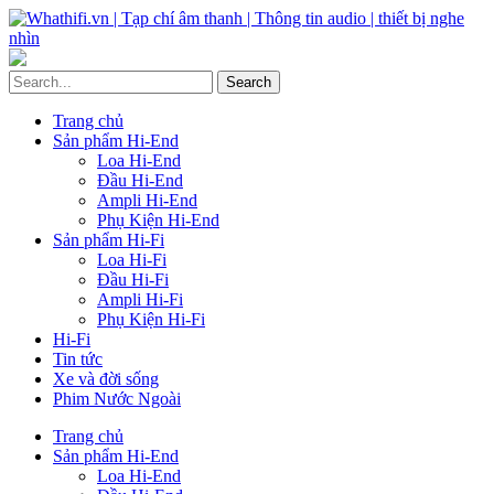
Trang chủ
Sản phẩm Hi-End
Loa Hi-End
Đầu Hi-End
Ampli Hi-End
Phụ Kiện Hi-End
Sản phẩm Hi-Fi
Loa Hi-Fi
Đầu Hi-Fi
Ampli Hi-Fi
Phụ Kiện Hi-Fi
Hi-Fi
Tin tức
Xe và đời sống
Phim Nước Ngoài
Trang chủ
Sản phẩm Hi-End
Loa Hi-End