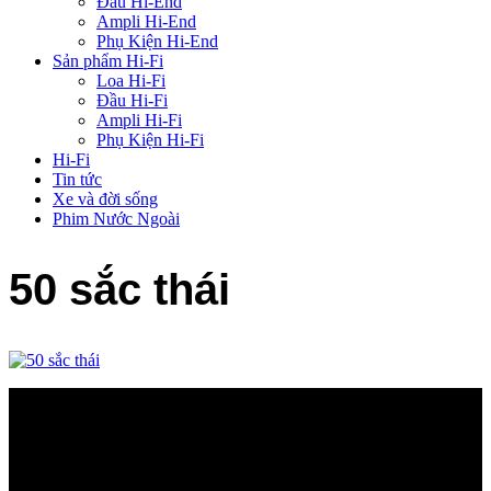
Đầu Hi-End
Ampli Hi-End
Phụ Kiện Hi-End
Sản phẩm Hi-Fi
Loa Hi-Fi
Đầu Hi-Fi
Ampli Hi-Fi
Phụ Kiện Hi-Fi
Hi-Fi
Tin tức
Xe và đời sống
Phim Nước Ngoài
50 sắc thái