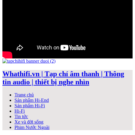
Whathifi.vn | Tạp chí âm thanh | Thông
tin audio | thiết bị nghe nhìn
Trang chủ
Sản phẩm Hi-End
Sản phẩm Hi-Fi
Hi-Fi
Tin tức
Xe và đời sống
Phim Nước Ngoài