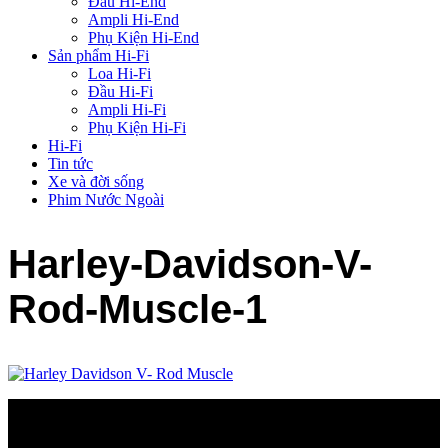
Đầu Hi-End
Ampli Hi-End
Phụ Kiện Hi-End
Sản phẩm Hi-Fi
Loa Hi-Fi
Đầu Hi-Fi
Ampli Hi-Fi
Phụ Kiện Hi-Fi
Hi-Fi
Tin tức
Xe và đời sống
Phim Nước Ngoài
Harley-Davidson-V-
Rod-Muscle-1