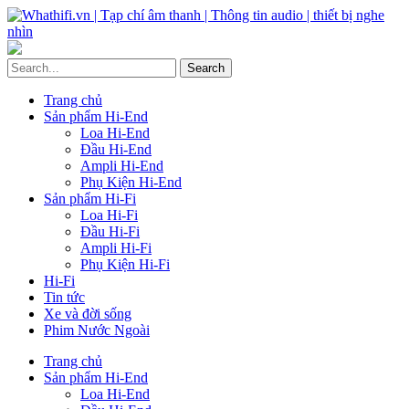
Trang chủ
Sản phẩm Hi-End
Loa Hi-End
Đầu Hi-End
Ampli Hi-End
Phụ Kiện Hi-End
Sản phẩm Hi-Fi
Loa Hi-Fi
Đầu Hi-Fi
Ampli Hi-Fi
Phụ Kiện Hi-Fi
Hi-Fi
Tin tức
Xe và đời sống
Phim Nước Ngoài
Trang chủ
Sản phẩm Hi-End
Loa Hi-End