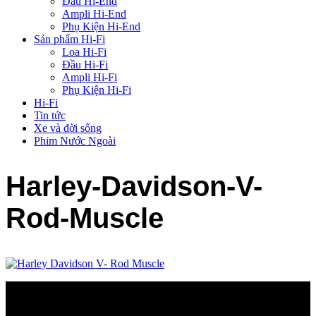
Đầu Hi-End
Ampli Hi-End
Phụ Kiện Hi-End
Sản phẩm Hi-Fi
Loa Hi-Fi
Đầu Hi-Fi
Ampli Hi-Fi
Phụ Kiện Hi-Fi
Hi-Fi
Tin tức
Xe và đời sống
Phim Nước Ngoài
Harley-Davidson-V-
Rod-Muscle