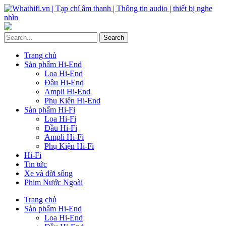
Trang chủ
Sản phẩm Hi-End
Loa Hi-End
Đầu Hi-End
Ampli Hi-End
Phụ Kiện Hi-End
Sản phẩm Hi-Fi
Loa Hi-Fi
Đầu Hi-Fi
Ampli Hi-Fi
Phụ Kiện Hi-Fi
Hi-Fi
Tin tức
Xe và đời sống
Phim Nước Ngoài
Trang chủ
Sản phẩm Hi-End
Loa Hi-End