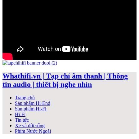
Whathifi.vn | Tạp chí âm thanh | Thông
tin audio | thiết bị nghe nhìn
Trang chủ
Sản phẩm Hi-End
Sản phẩm Hi-Fi
Hi-Fi
Tin tức
Xe và đời sống
Phim Nước Ngoài