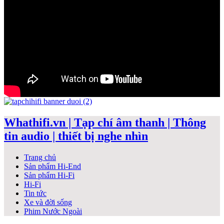
Whathifi.vn | Tạp chí âm thanh | Thông
tin audio | thiết bị nghe nhìn
Trang chủ
Sản phẩm Hi-End
Sản phẩm Hi-Fi
Hi-Fi
Tin tức
Xe và đời sống
Phim Nước Ngoài