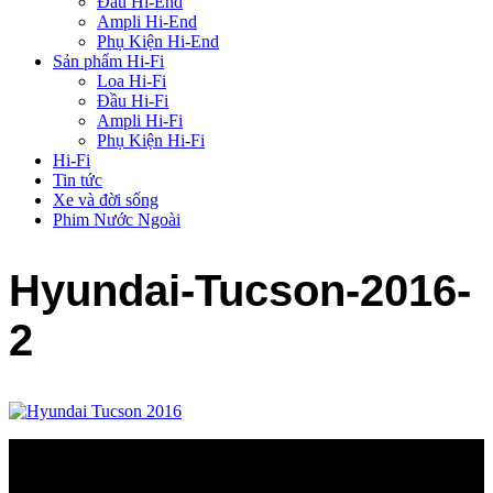
Đầu Hi-End
Ampli Hi-End
Phụ Kiện Hi-End
Sản phẩm Hi-Fi
Loa Hi-Fi
Đầu Hi-Fi
Ampli Hi-Fi
Phụ Kiện Hi-Fi
Hi-Fi
Tin tức
Xe và đời sống
Phim Nước Ngoài
Hyundai-Tucson-2016-
2