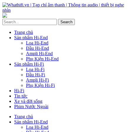
Trang chủ
Sản phẩm Hi-End
Loa Hi-End
Đầu Hi-End
Ampli Hi-End
Phụ Kiện Hi-End
Sản phẩm Hi-Fi
Loa Hi-Fi
Đầu Hi-Fi
Ampli Hi-Fi
Phụ Kiện Hi-Fi
Hi-Fi
Tin tức
Xe và đời sống
Phim Nước Ngoài
Trang chủ
Sản phẩm Hi-End
Loa Hi-End