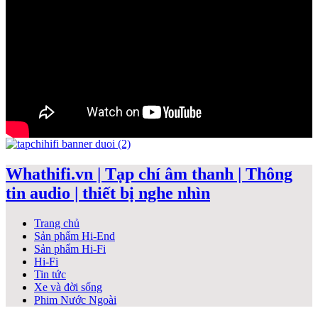
Whathifi.vn | Tạp chí âm thanh | Thông
tin audio | thiết bị nghe nhìn
Trang chủ
Sản phẩm Hi-End
Sản phẩm Hi-Fi
Hi-Fi
Tin tức
Xe và đời sống
Phim Nước Ngoài