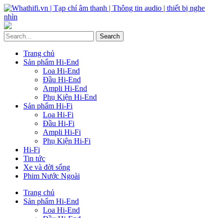
Trang chủ
Sản phẩm Hi-End
Loa Hi-End
Đầu Hi-End
Ampli Hi-End
Phụ Kiện Hi-End
Sản phẩm Hi-Fi
Loa Hi-Fi
Đầu Hi-Fi
Ampli Hi-Fi
Phụ Kiện Hi-Fi
Hi-Fi
Tin tức
Xe và đời sống
Phim Nước Ngoài
Trang chủ
Sản phẩm Hi-End
Loa Hi-End