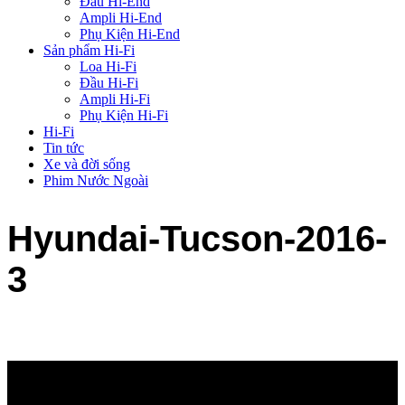
Đầu Hi-End
Ampli Hi-End
Phụ Kiện Hi-End
Sản phẩm Hi-Fi
Loa Hi-Fi
Đầu Hi-Fi
Ampli Hi-Fi
Phụ Kiện Hi-Fi
Hi-Fi
Tin tức
Xe và đời sống
Phim Nước Ngoài
Hyundai-Tucson-2016-
3