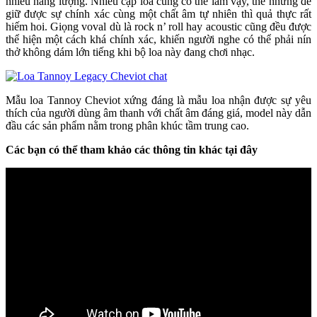
nhiều năng lượng. Nhiều cặp loa cũng có thể làm vậy, thế nhưng để
giữ được sự chính xác cùng một chất âm tự nhiên thì quả thực rất
hiếm hoi. Giọng voval dù là rock n’ roll hay acoustic cũng đều được
thể hiện một cách khá chính xác, khiến người nghe có thể phải nín
thở không dám lớn tiếng khi bộ loa này đang chơi nhạc.
Mẫu loa Tannoy Cheviot xứng đáng là mẫu loa nhận được sự yêu
thích của người dùng âm thanh với chất âm đáng giá, model này dẫn
đầu các sản phẩm nằm trong phân khúc tầm trung cao.
Các bạn có thể tham khảo các thông tin khác tại đây