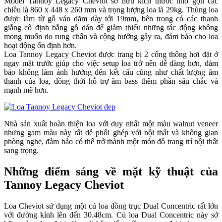
Model Tannoy Legacy Cheviot sở hữu kích thước nhỏ gọn các
chiều là 860 x 448 x 260 mm và trọng lượng loa là 29kg. Thùng loa
được làm từ gỗ ván dăm dày tới 19mm, bên trong có các thanh
giằng cố định bằng gỗ dán để giảm thiểu những tác động không
mong muốn do rung chấn và cộng hưởng gây ra, đảm bảo cho loa
hoạt động ổn định hơn.
Loa Tannoy Legacy Cheviot được trang bị 2 cổng thông hơi đặt ở
ngay mặt trước giúp cho việc setup loa trở nên dễ dàng hơn, đảm
bảo không làm ảnh hưởng đến kết cấu cũng như chất lượng âm
thanh của loa, đồng thời hỗ trợ âm bass thêm phần sâu chắc và
mạnh mẽ hơn.
Nhà sản xuất hoàn thiện loa với duy nhất một màu walnut veneer
nhưng gam màu này rất dễ phối ghép với nội thất và không gian
phòng nghe, đảm bảo có thể trở thành một món đồ trang trí nội thất
sang trọng.
Những điểm sáng về mặt kỹ thuật của
Tannoy Legacy Cheviot
Loa Cheviot sử dụng một củ loa đồng trục Dual Concentric rất lớn
với đường kính lên đến 30.48cm. Củ loa Dual Concentric này sở