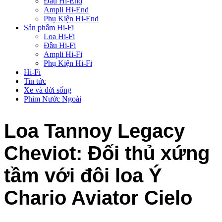
Đầu Hi-End
Ampli Hi-End
Phụ Kiện Hi-End
Sản phẩm Hi-Fi
Loa Hi-Fi
Đầu Hi-Fi
Ampli Hi-Fi
Phụ Kiện Hi-Fi
Hi-Fi
Tin tức
Xe và đời sống
Phim Nước Ngoài
Loa Tannoy Legacy
Cheviot: Đối thủ xứng
tầm với đôi loa Ý
Chario Aviator Cielo