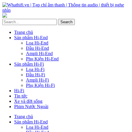
Trang chủ
Sản phẩm Hi-End
Loa Hi-End
Đầu Hi-End
Ampli Hi-End
Phụ Kiện Hi-End
Sản phẩm Hi-Fi
Loa Hi-Fi
Đầu Hi-Fi
Ampli Hi-Fi
Phụ Kiện Hi-Fi
Hi-Fi
Tin tức
Xe và đời sống
Phim Nước Ngoài
Trang chủ
Sản phẩm Hi-End
Loa Hi-End