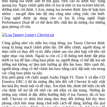
hữu màng loa được làm từ bột giấy, viền cao su được bọc xung
quang loa. Ngay chính giữa tâm củ loa là một củ loa tweeter khá bé,
đường kính chỉ được 3.3cm, màng loa tweeter được làm từ hợp kim
nhôm – ma-giê đảm bảo độ nhẹ cũng như cứng chắc cần thiết.
Công nghệ được áp dụng cho củ loa là công nghệ High
Performance Dual để có thể đem đến chất âm ấn tượng cho những
gian phòng cỡ vừa.
Cũng giống như các mẫu loa cùng dòng, loa Tanoy Cheviot được
trang bị bảng mạch chỉnh phân tần. Để điều chỉnh, người dùng sẽ
tháo chốt và thay đổi vị trí, điều chỉnh sao cho phù hợp với tiêu chí
nghe nhạc của mình. Ngoài ra còn có 2 lỗ thông hơi được đặt phía
dưới củ loa để làm cổng bass phản xạ, người dùng có thể đặt loa sát
tường mà không sợ làm ảnh hưởng gì đến âm bass. Bên cạnh đó,
người dùng cũng có thể chỉnh âm bass bằng cách đặt mút vào trong
các cổng bass phản xạ này.
Khi phối ghép với chiếc ampli Audia Flight FL Three S và đầu CD
Emotiva ERC-3 thì ấn tượng đầu tiên đối với Cheviot là một chất
âm khá ấm, thoải mái và dễ chịu. Âm hình lớn, được thể hiện chi tiết
còn được hỗ trợ rất tốt nhờ các dải trầm và dải trung. Những ấn
tượng này chính là đặc điểm thường thấy ở loa Tannoy dù cũ hay
mới. Cheviot có thừa khả năng làm thay đổi không khí tùy theo
phong cách bản nhạc đang chơi một cách dễ dàng, không tốn quá