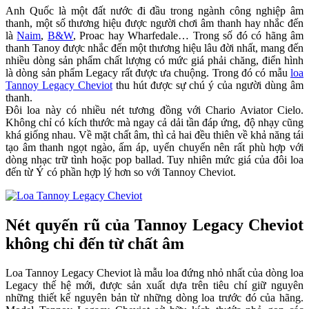
Anh Quốc là một đất nước đi đầu trong ngành công nghiệp âm
thanh, một số thương hiệu được người chơi âm thanh hay nhắc đến
là
Naim
,
B&W
, Proac hay Wharfedale… Trong số đó có hãng âm
thanh Tanoy được nhắc đến một thương hiệu lâu đời nhất, mang đến
nhiều dòng sản phẩm chất lượng có mức giá phải chăng, điển hình
là dòng sản phẩm Legacy rất được ưa chuộng. Trong đó có mẫu
loa
Tannoy Legacy Cheviot
thu hút được sự chú ý của người dùng âm
thanh.
Đôi loa này có nhiều nét tương đồng với Chario Aviator Cielo.
Không chỉ có kích thước mà ngay cả dải tần đáp ứng, độ nhạy cũng
khá giống nhau. Về mặt chất âm, thì cả hai đều thiên về khả năng tái
tạo âm thanh ngọt ngào, ấm áp, uyển chuyển nên rất phù hợp với
dòng nhạc trữ tình hoặc pop ballad. Tuy nhiên mức giá của đôi loa
đến từ Ý có phần hợp lý hơn so với Tannoy Cheviot.
Nét quyến rũ của Tannoy Legacy Cheviot
không chỉ đến từ chất âm
Loa Tannoy Legacy Cheviot là mẫu loa đứng nhỏ nhất của dòng loa
Legacy thế hệ mới, được sản xuất dựa trên tiêu chí giữ nguyên
những thiết kế nguyên bản từ những dòng loa trước đó của hãng.