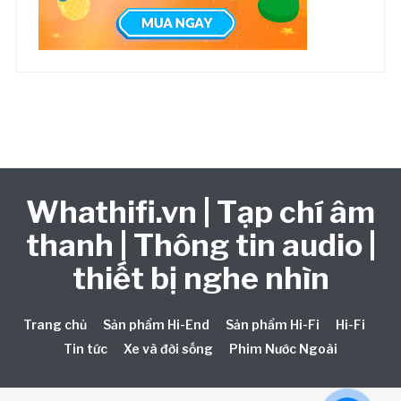
Whathifi.vn | Tạp chí âm
thanh | Thông tin audio |
thiết bị nghe nhìn
Trang chủ
Sản phẩm Hi-End
Sản phẩm Hi-Fi
Hi-Fi
Tin tức
Xe và đời sống
Phim Nước Ngoài